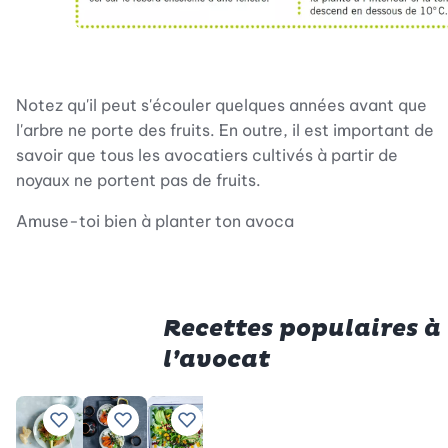
Notez qu'il peut s'écouler quelques années avant que
l'arbre ne porte des fruits. En outre, il est important de
savoir que tous les avocatiers cultivés à partir de
noyaux ne portent pas de fruits.
Amuse-toi bien à planter ton avoca
Recettes populaires à
l’avocat
Poké
Guacamole
P
Ajouter à vos recettes préférées
Ajouter à vos recettes préférées
Ajouter à vos recettes préférées
Ajouter à vos recettes préf
Ajouter à vos recett
Ajoute
bowl
B
Total
10 min