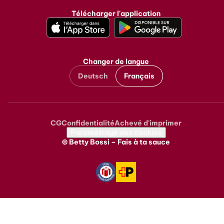
Télécharger l'application
Changer de langue
Deutsch
Français
CG
Confidentialité
Achevé d'imprimer
Metanavigation
Paramétrage des cookies
© Betty Bossi – Fais à ta sauce