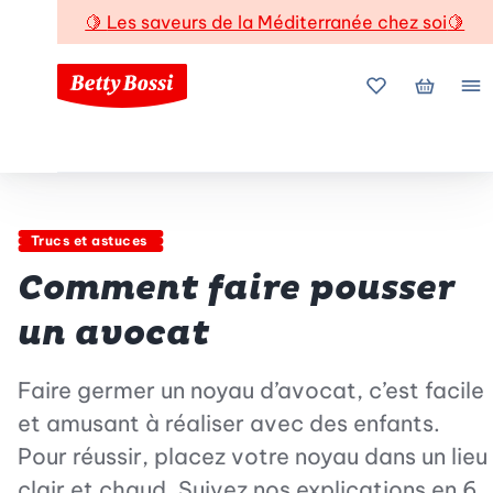
🍋
Les saveurs de la Méditerranée chez soi
🍋
Mes favoris
Mon pani
Me
Trucs et astuces
Comment faire pousser
un avocat
Faire germer un noyau d’avocat, c’est facile
et amusant à réaliser avec des enfants.
Pour réussir, placez votre noyau dans un lieu
clair et chaud. Suivez nos explications en 6