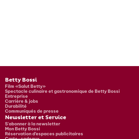
Pied de page
Betty Bossi
Film «Salut Betty»
Spectacle culinaire et gastronomique de Betty Bossi
Entreprise
Carrière & jobs
Durabilité
Communiqués de presse
Newsletter et Service
S'abonner à la newsletter
Mon Betty Bossi
Réservation d’espaces publicitaires
Carte-cadeaux