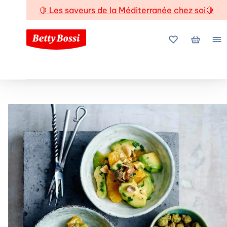
🍋
Les saveurs de la Méditerranée chez soi
🍋
Mes favoris
Mon pani
Me