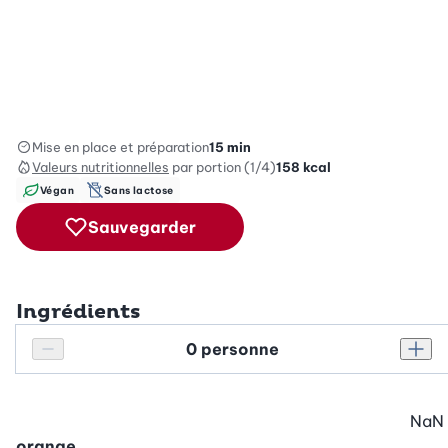
Mise en place et préparation
15 min
Valeurs nutritionnelles
par portion (1/4)
158
kcal
Végan
Sans lactose
Sauvegarder
Ingrédients
Personnes
Réduire le nombre de personnes
Augm
NaN
orange