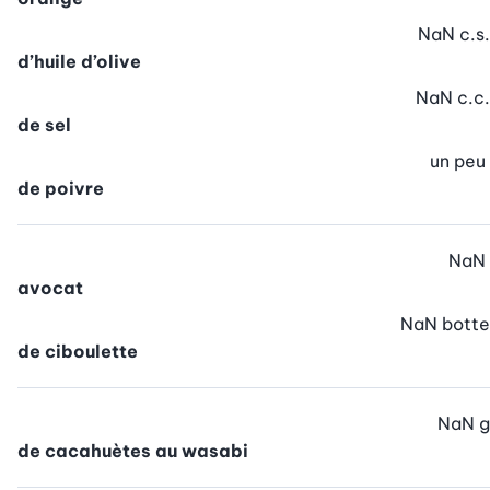
NaN
c.s.
d’huile d’olive
NaN
c.c.
de sel
un peu
de poivre
NaN
avocat
NaN
botte
de ciboulette
NaN
g
de cacahuètes au wasabi