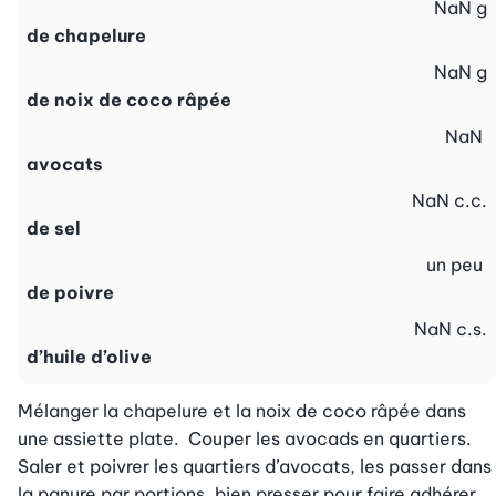
NaN
g
de chapelure
NaN
g
de noix de coco râpée
NaN
avocats
NaN
c.c.
de sel
un peu
de poivre
NaN
c.s.
d’huile d’olive
Mélanger la chapelure et la noix de coco râpée dans 
une assiette plate.  Couper les avocads en quartiers. 
Saler et poivrer les quartiers d’avocats, les passer dans 
la panure par portions, bien presser pour faire adhérer. 