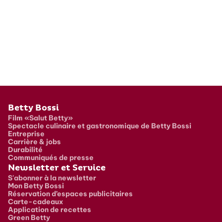
Pied de page
Betty Bossi
Film «Salut Betty»
Spectacle culinaire et gastronomique de Betty Bossi
Entreprise
Carrière & jobs
Durabilité
Communiqués de presse
Newsletter et Service
S'abonner à la newsletter
Mon Betty Bossi
Réservation d’espaces publicitaires
Carte-cadeaux
Application de recettes
Green Betty