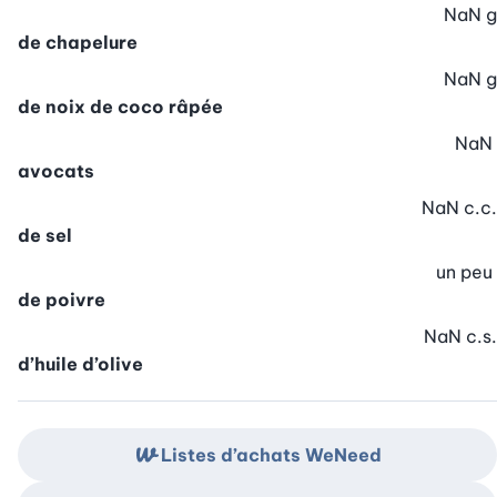
NaN
g
de chapelure
NaN
g
de noix de coco râpée
NaN
avocats
NaN
c.c.
de sel
un peu
de poivre
NaN
c.s.
d’huile d’olive
Listes d’achats WeNeed