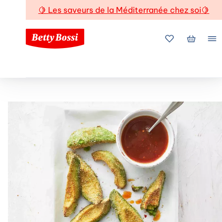
🍋
Les saveurs de la Méditerranée chez soi
🍋
Mes favoris
Mon pani
Me