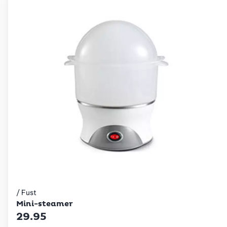
/ Fust
Betty Bossi
Mini-steamer
29.95