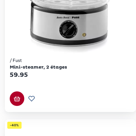
/ Fust
Betty Bossi
Mini-steamer, 2 étages
59.95
Ajouter au panier
Ajouter à la liste de souhaits.
-40%