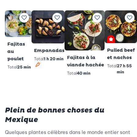
Ajouter à vos recettes préférées
Ajouter à vos recettes préférées
Ajouter à vos rece
Ajo
Premium
Fajitas
Pulled beef
Empanadas
au
et nachos
Fajitas à la
poulet
Total
1 h 20 min
viande hachée
Total
27 h 55
Total
25 min
Végétarien
min
Total
40 min
Plein de bonnes choses du
Mexique
Quelques plantes célèbres dans le monde entier sont