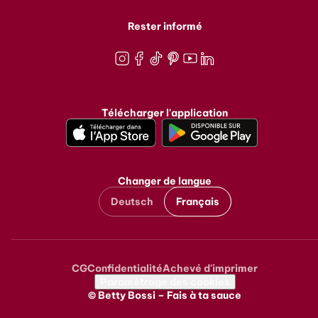
Rester informé
Instagram
Facebook
TikTok
Pinterest
Youtube
LinkedIn
Télécharger l'application
Changer de langue
Deutsch
Français
CG
Confidentialité
Achevé d'imprimer
Metanavigation
Paramétrage des cookies
© Betty Bossi – Fais à ta sauce