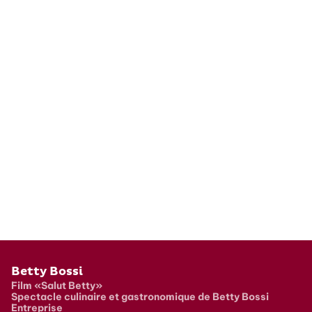
Pied de page
Betty Bossi
Film «Salut Betty»
Spectacle culinaire et gastronomique de Betty Bossi
Entreprise