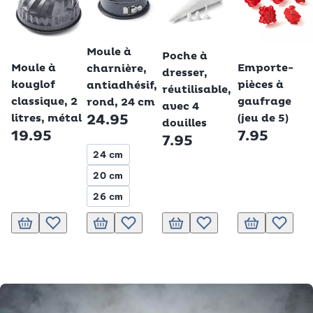
Betty Bossi
Betty Bossi
Moule à
Betty Bossi
Betty Bossi
Poche à
Moule à
Emporte-
charnière,
dresser,
kouglof
pièces à
antiadhésif,
réutilisable,
classique, 2
gaufrage
rond, 24 cm
avec 4
litres, métal
(jeu de 5)
24.95
douilles
19.95
7.95
7.95
24 cm
20 cm
26 cm
Ajouter au panier
Ajouter à la liste de souhaits.
Ajouter au panier
Ajouter à la liste de souhaits.
Ajouter au panier
Ajouter à la liste de souhai
Ajouter au pani
Ajouter 