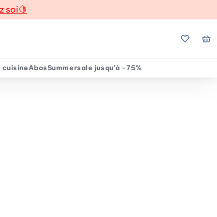
z soi
🍋
Mes favo
Mo
 cuisine
Abos
Summersale jusqu'à -75%