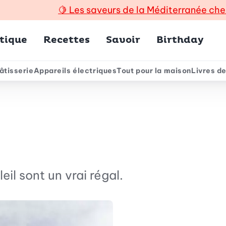
🍋
Les saveurs de la Méditerranée che
incipal
tique
Recettes
Savoir
Birthday
âtisserie
Appareils électriques
Tout pour la maison
Livres de
e
eil sont un vrai régal.