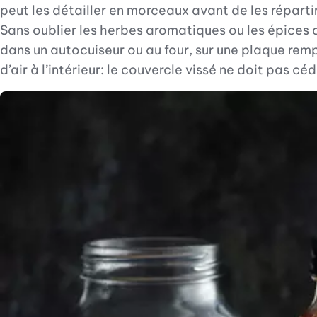
peut les détailler en morceaux avant de les répartir
Sans oublier les herbes aromatiques ou les épices q
dans un autocuiseur ou au four, sur une plaque rempl
d’air à l’intérieur: le couvercle vissé ne doit pas cé