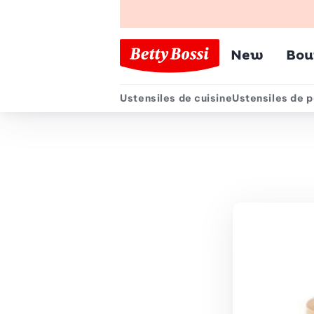
Menu pr
New
Bou
Ustensiles de cuisine
Ustensiles de p
Menu secondair
Chemin de navigation