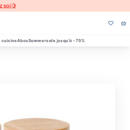
z soi
🍋
Mes favo
Mo
 cuisine
Abos
Summersale jusqu'à -75%