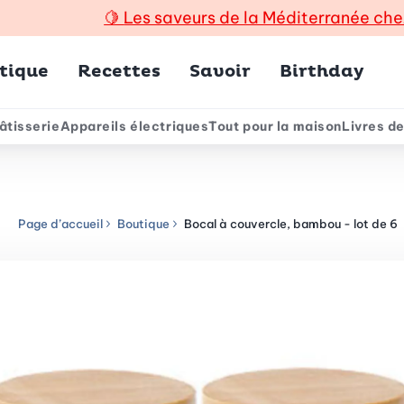
🍋
Les saveurs de la Méditerranée che
incipal
tique
Recettes
Savoir
Birthday
âtisserie
Appareils électriques
Tout pour la maison
Livres de
e
Page d’accueil
Boutique
Bocal à couvercle, bambou - lot de 6