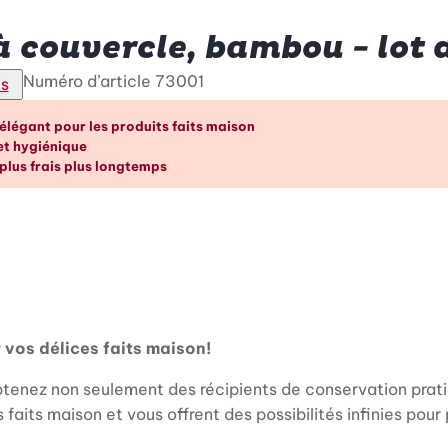
à couvercle, bambou - lot 
Numéro d’article
73001
is
vantages en un coup d’œil
légant pour les produits faits maison
et hygiénique
 plus frais plus longtemps
 vos délices faits maison!
tenez non seulement des récipients de conservation pratiq
faits maison et vous offrent des possibilités infinies pour 