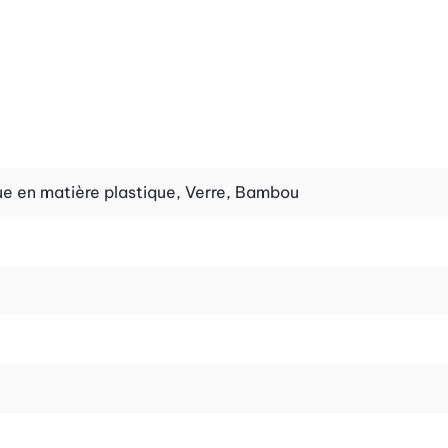
ue en matière plastique, Verre, Bambou
s être chauffé au bain-marie, mais au four. Cela garantit