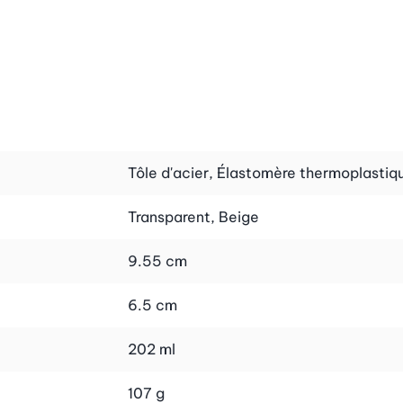
Tôle d'acier, Élastomère thermoplastiq
Transparent, Beige
9.55 cm
aussi faciles à utiliser. Notez que le couvercle ne doit pa
6.5 cm
202 ml
107 g