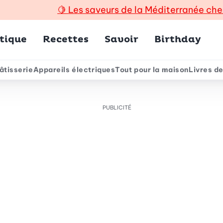
🍋
Les saveurs de la Méditerranée che
incipal
tique
Recettes
Savoir
Birthday
âtisserie
Appareils électriques
Tout pour la maison
Livres de
e
PUBLICITÉ