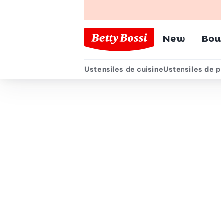
Menu pr
New
Bou
Ustensiles de cuisine
Ustensiles de p
Menu secondair