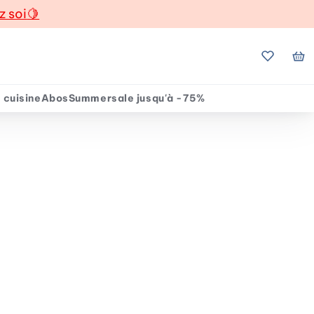
z soi
🍋
Mes favo
Mo
 cuisine
Abos
Summersale jusqu'à -75%