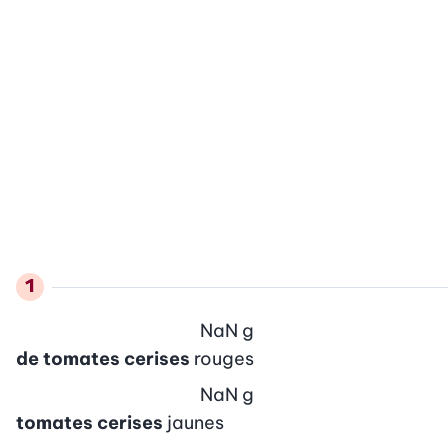
NaN
g
de tomates cerises
rouges
NaN
g
tomates cerises
jaunes