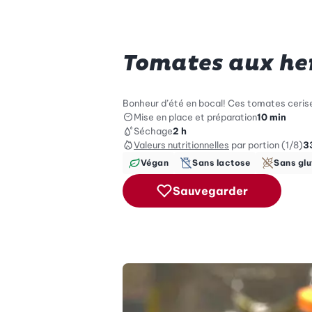
Tomates aux he
Bonheur d’été en bocal! Ces tomates cerises
Mise en place et préparation
10 min
Séchage
2 h
Valeurs nutritionnelles
par portion (1/8)
3
Végan
Sans lactose
Sans glu
Sauvegarder