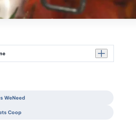
Augmenter le nomb
ats WeNeed
hats Coop