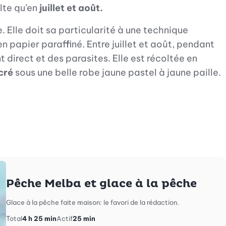
olte qu’en
juillet et août.
 Elle doit sa particularité à une technique
n papier paraffiné. Entre juillet et août, pendant
direct et des parasites. Elle est récoltée en
cré
sous une belle robe jaune pastel à jaune paille.
outer à vos recettes préférées
Pêche Melba et glace à la pêche
Glace à la pêche faite maison: le favori de la rédaction.
Total
4 h 25 min
Actif
25 min