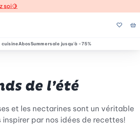
z soi
🍋
Mes favo
Mo
 cuisine
Abos
Summersale jusqu'à -75%
ds de l’été
es et les nectarines sont un véritable
 inspirer par nos idées de recettes!