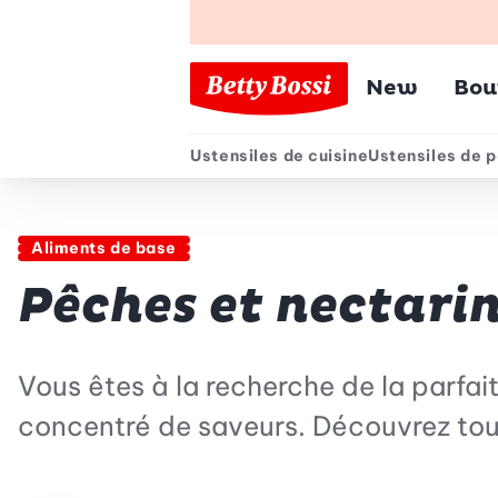
Menu pr
New
Bou
Ustensiles de cuisine
Ustensiles de p
Menu secondair
Aliments de base
Pêches et nectari
Vous êtes à la recherche de la parfai
concentré de saveurs. Découvrez tous 