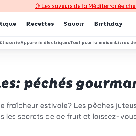
🍋
Les saveurs de la Méditerranée che
incipal
tique
Recettes
Savoir
Birthday
âtisserie
Appareils électriques
Tout pour la maison
Livres de
e
nes: péchés gourman
te fraîcheur estivale? Les pêches juteus
les secrets de ce fruit et laissez-vous