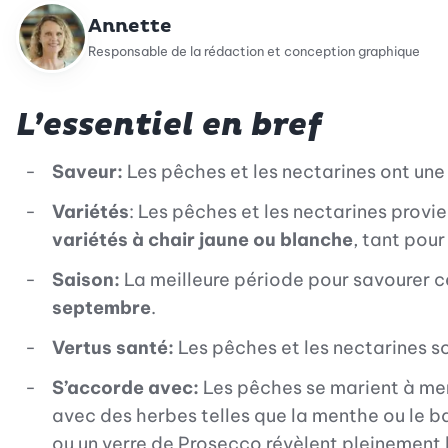
Annette
Responsable de la rédaction et conception graphique
L’essentiel en bref
Saveur:
Les pêches et les nectarines ont un
Variétés
: Les pêches et les nectarines provie
variétés à chair jaune ou blanche
, tant pour
Saison:
La meilleure période pour savourer ce
septembre
.
Vertus santé:
Les pêches et les nectarines so
S’accorde avec:
Les pêches se marient à me
avec des herbes telles que la menthe ou le b
ou un verre de Prosecco révèlent pleinement 