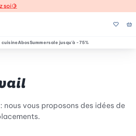
z soi
🍋
Mes favo
Mo
 cuisine
Abos
Summersale jusqu'à -75%
vail
: nous vous proposons des idées de
éplacements.