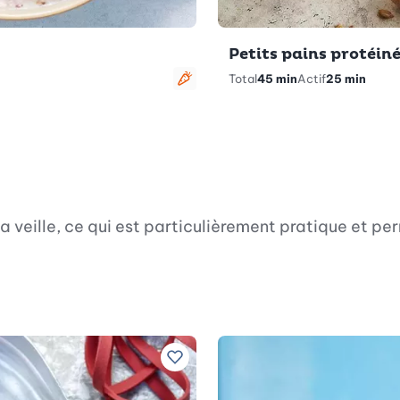
Petits pains protéin
Total
45 min
Actif
25 min
Végétarien
 veille, ce qui est particulièrement pratique et pe
Ajouter à vos recettes préférées