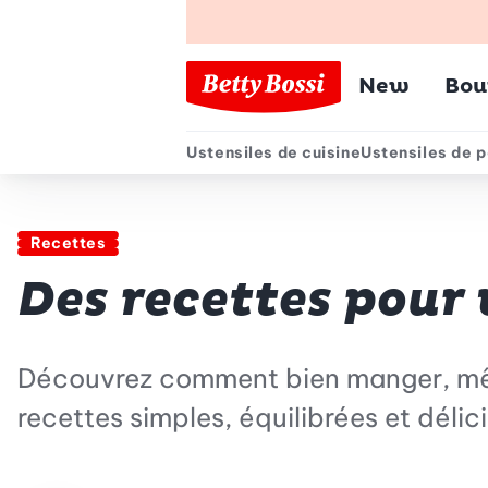
Menu pr
New
Bou
Ustensiles de cuisine
Ustensiles de p
Menu secondair
Recettes
Des recettes pour 
Découvrez comment bien manger, mêm
recettes simples, équilibrées et déli