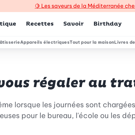
🍋
Les saveurs de la Méditerranée che
incipal
tique
Recettes
Savoir
Birthday
âtisserie
Appareils électriques
Tout pour la maison
Livres de
e
vous régaler au tra
e lorsque les journées sont chargées
cieuses pour le bureau, l'école ou les d