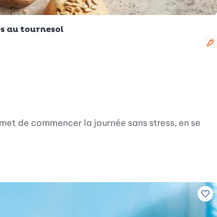
és au tournesol
V
rmet de commencer la journée sans stress, en se
Ajo