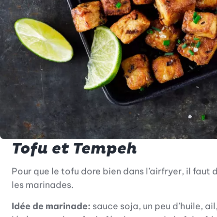
Tofu et Tempeh
Pour que le tofu dore bien dans l’airfryer, il fau
les marinades.
Idée de marinade:
sauce soja, un peu d’huile, ai