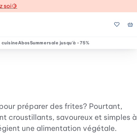
z soi
🍋
Mes favo
Mo
 cuisine
Abos
Summersale jusqu'à -75%
, pour préparer des frites? Pourtant,
ent croustillants, savoureux et simples à
légient une alimentation végétale.