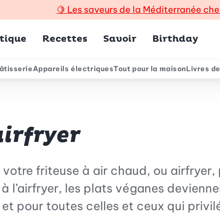
🍋
Les saveurs de la Méditerranée che
incipal
tique
Recettes
Savoir
Birthday
âtisserie
Appareils électriques
Tout pour la maison
Livres de
e
airfryer
 votre friteuse à air chaud, ou airfryer
 à l’airfryer, les plats véganes devienn
 et pour toutes celles et ceux qui privi