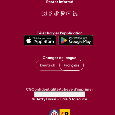
Rester informé
Instagram
Facebook
TikTok
Pinterest
Youtube
LinkedIn
Télécharger l'application
Changer de langue
Deutsch
Français
CG
Confidentialité
Achevé d'imprimer
Metanavigation
Paramétrage des cookies
© Betty Bossi – Fais à ta sauce