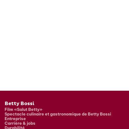
Pied de page
Betty Bossi
Film «Salut Betty»
Spectacle culinaire et gastronomique de Betty Bossi
Entreprise
Carrière & jobs
Durabilité