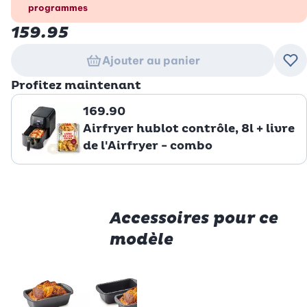
programmes
159.95
Ajouter au panier
Ajo
Profitez maintenant
169.90
Airfryer hublot contrôle, 8l + livre
de l'Airfryer - combo
Accessoires pour ce
modèle
Betty Bossi
Betty Bossi
Betty
Moule à
Moule de
Moul
fond
cuisson
en