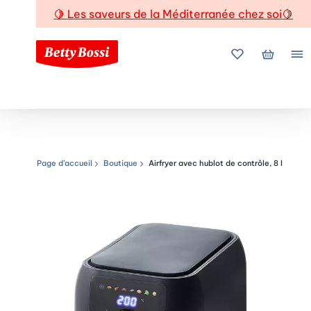
🍋
Les saveurs de la Méditerranée chez soi
🍋
Mes favoris
Mon pani
Me
Page d’accueil
Boutique
Airfryer avec hublot de contrôle, 8 l
Chemin de navigation