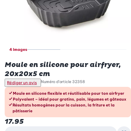
4 Images
Betty Bossi
Moule en silicone pour airfryer,
20x20x5 cm
Numéro d’article
32358
Rédiger un avis
Les avantages en un coup d’œil
Moule en silicone flexible et réutilisable pour ton airfryer
Polyvalent – idéal pour gratins, pain, légumes et gâteaux
Résultats homogènes pour la cuisson, la friture et la
pâtisserie
17.95