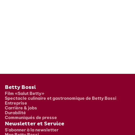
Pied de page
Betty Bossi
Film «Salut Betty»
Spectacle culinaire et gastronomique de Betty Bossi
Entreprise
Carrière & jobs
Durabilité
Communiqués de presse
Newsletter et Service
S'abonner à la newsletter
Mon Betty Bossi