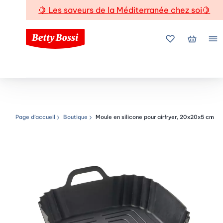
🍋
Les saveurs de la Méditerranée chez soi
🍋
Mes favoris
Mon pani
Me
Page d’accueil
Boutique
Moule en silicone pour airfryer, 20x20x5 cm
Chemin de navigation