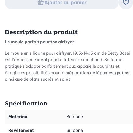
Ajouter au panier
Ajo
Description du produit
Le moule parfait pour ton airfryer
Le moule en silicone pour airfryer, 19.5x14x6 cm de Betty Bossi
est l’accessoire idéal pour ta friteuse à air chaud. Sa forme
pratique s’adapte parfaitement aux appareils courants et
élargit tes possibilités pour la préparation de légumes, gratins
ainsi que de plats sucrés et salés.
Silicone flexible pour un démoulage facile
Spécification
Le moule en silicone séduit par sa grande flexibilité. Ainsi, tes
Matériau
Silicone
préparations se démoulent très facilement – sans accrocher.
Que ce soit pour des légumes, des gratins de pommes de terre,
Revêtement
Silicone
de la viande ou des plats sucrés ou salés, tu peux retirer tes