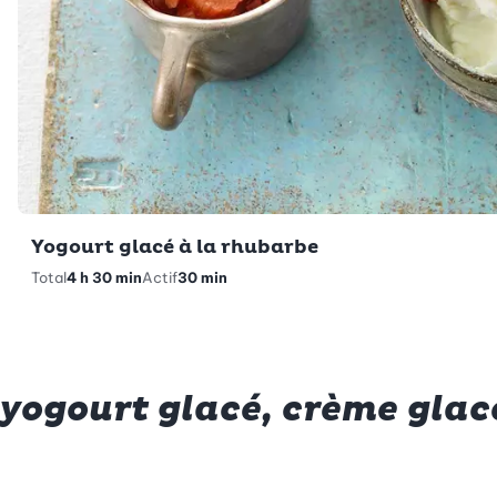
Yogourt glacé à la rhubarbe
Total
4 h 30 min
Actif
30 min
yogourt glacé, crème glacé