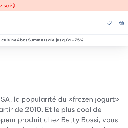
z soi
🍋
Mes favo
Mo
 cuisine
Abos
Summersale jusqu'à -75%
 USA, la popularité du «frozen jogurt»
tir de 2010. Et le plus cool de
oppeur produit chez Betty Bossi, vous