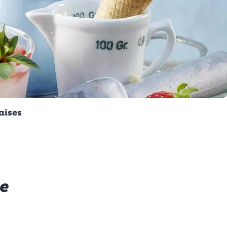
aises
re