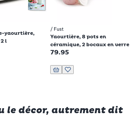
si
/ Fust
Betty Bossi
e-yaourtière,
Yaourtière, 8 pots en
2 l
céramique, 2 bocaux en verre
79.95
anier
er à la liste de souhaits.
Ajouter au panier
Ajouter à la liste de souhaits.
u le décor, autrement dit