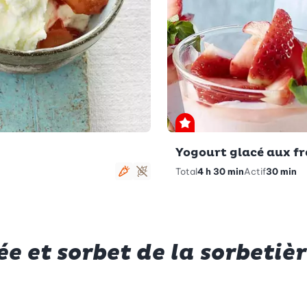
Premium
Yogourt glacé aux fr
Total
4 h 30 min
Actif
30 min
Végétarien
Sans gluten
e et sorbet de la sorbetiè