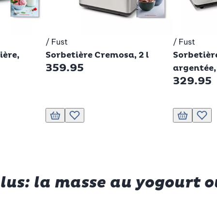
/ Fust
/ Fust
Betty Bossi
Betty Bos
ière,
Sorbetière Cremosa, 2 l
Sorbetièr
359.95
argentée, 
329.95
de souhaits.
Ajouter au panier
Ajouter à la liste de souhaits.
Ajouter au p
Ajout
lus: la masse au yogourt o