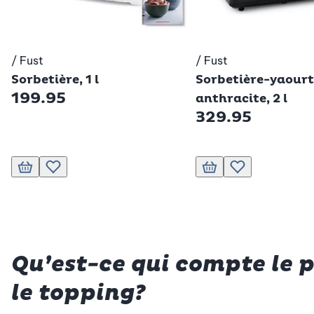
/ Fust
/ Fust
Betty Bossi
Betty Bossi
Sorbetière, 1 l
Sorbetière-yaourt
199.95
anthracite, 2 l
329.95
Ajouter au panier
Ajouter à la liste de souhaits.
Ajouter au panier
Ajouter à la liste 
Qu’est-ce qui compte le p
le topping?