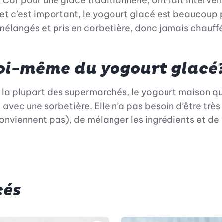
Car pour une glace traditionnelle, ont fait interve
, et c’est important, le yogourt glacé est beaucoup p
mélangés et pris en corbetière, donc jamais chauff
 soi-même du yogourt glacé
ans la plupart des supermarchés, le yogourt maison q
ec une sorbetière. Elle n’a pas besoin d’être très g
viennent pas), de mélanger les ingrédients et de lais
cés