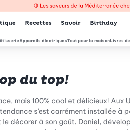
🍋
Les saveurs de la Méditerranée che
incipal
tique
Recettes
Savoir
Birthday
âtisserie
Appareils électriques
Tout pour la maison
Livres de
e
top du top!
 glace, mais 100% cool et délicieux! Aux
endance s’est carrément installée à par
et le décorer à son goût. Daniel, dével