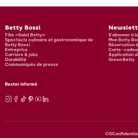
Pied de page
Betty Bossi
Newslett
Film «Salut Betty»
S'abonner à l
Spectacle culinaire et gastronomique de
Mon Betty Bo
Betty Bossi
Réservation d
Entreprise
Carte-cadea
Carrière & jobs
Application d
Durabilité
Green Betty
Communiqués de presse
Rester informé
Instagram
Facebook
TikTok
Pinterest
Youtube
LinkedIn
CG
Confidentia
Metana