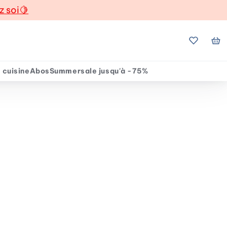
z soi
🍋
Mes favo
Mo
 cuisine
Abos
Summersale jusqu'à -75%