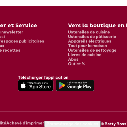
er et Service
Vers la boutique en 
a newsletter
Ustensiles de cuisine
ssi
Ustensiles de pâtisserie
’espaces publicitaires
Appareils électriques
ux
Tout pour la maison
e recettes
Ustensiles de nettoyage
Livres de cuisine
Abos
Outlet %
Télécharger l'application
lité
Achevé d'imprimer
vigation
Paramétrage des cookies
© Betty Bossi