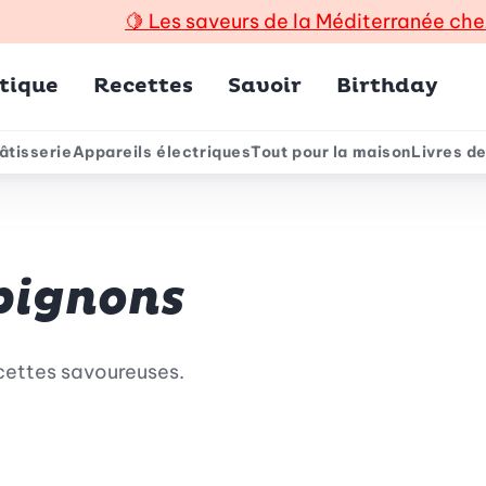
🍋
Les saveurs de la Méditerranée che
incipal
tique
Recettes
Savoir
Birthday
âtisserie
Appareils électriques
Tout pour la maison
Livres de
e
pignons
cettes savoureuses.