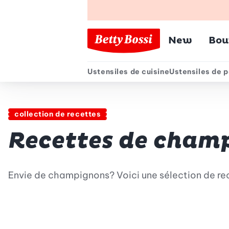
Menu pr
New
Bou
Ustensiles de cuisine
Ustensiles de p
Menu secondair
collection de recettes
Recettes de cham
Envie de champignons? Voici une sélection de re