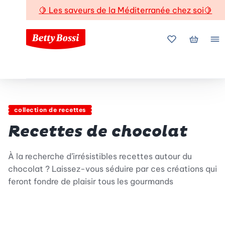
🍋
Les saveurs de la Méditerranée chez soi
🍋
Mes favoris
Mon pani
Me
collection de recettes
Recettes de chocolat
À la recherche d’irrésistibles recettes autour du
chocolat ? Laissez-vous séduire par ces créations qui
feront fondre de plaisir tous les gourmands