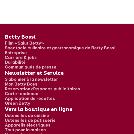
Pied de page
Betty Bossi
Film «Salut Betty»
Spectacle culinaire et gastronomique de Betty Bossi
Entreprise
Carrière & jobs
Durabilité
Communiqués de presse
Newsletter et Service
S'abonner à la newsletter
Mon Betty Bossi
Réservation d’espaces publicitaires
Carte-cadeaux
Application de recettes
Green Betty
Vers la boutique en ligne
Ustensiles de cuisine
Ustensiles de pâtisserie
Appareils électriques
Tout pour la maison