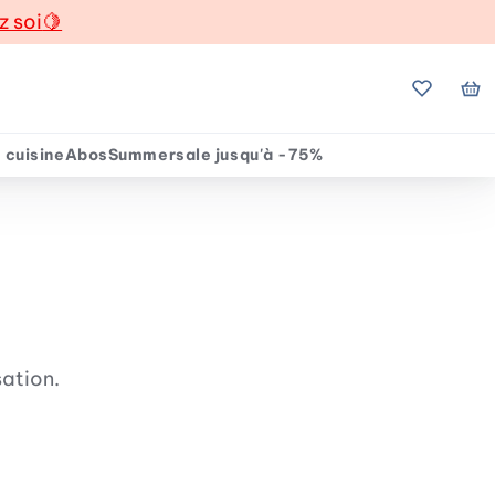
z soi
🍋
Mes favo
Mo
 cuisine
Abos
Summersale jusqu'à -75%
sation.