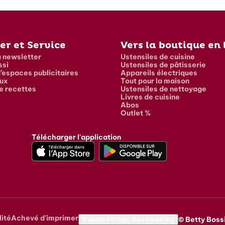
er et Service
Vers la boutique en 
a newsletter
Ustensiles de cuisine
ssi
Ustensiles de pâtisserie
’espaces publicitaires
Appareils électriques
ux
Tout pour la maison
e recettes
Ustensiles de nettoyage
Livres de cuisine
Abos
Outlet %
Télécharger l'application
lité
Achevé d'imprimer
vigation
Paramétrage des cookies
© Betty Bossi