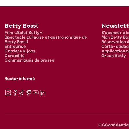
Pied de page
Betty Bossi
Newslett
Film «Salut Betty»
S'abonner à l
Spectacle culinaire et gastronomique de
Mon Betty Bo
Betty Bossi
Réservation d
Entreprise
Carte-cadea
Carrière & jobs
Application d
Durabilité
Green Betty
Communiqués de presse
Rester informé
Instagram
Facebook
TikTok
Pinterest
Youtube
LinkedIn
CG
Confidentia
Metana