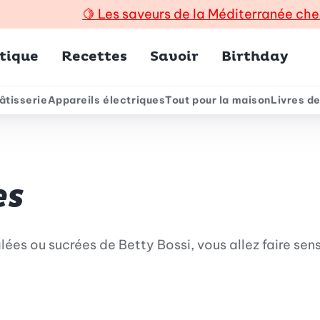
🍋
Les saveurs de la Méditerranée che
incipal
tique
Recettes
Savoir
Birthday
âtisserie
Appareils électriques
Tout pour la maison
Livres de
e
es
lées ou sucrées de Betty Bossi, vous allez faire sen