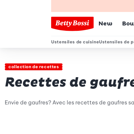
Menu pr
New
Bou
Ustensiles de cuisine
Ustensiles de p
Menu secondair
collection de recettes
Recettes de gaufr
Envie de gaufres? Avec les recettes de gaufres sa