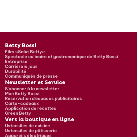
Pied de page
Betty Bossi
Film «Salut Betty»
Spectacle culinaire et gastronomique de Betty Bossi
Entreprise
Carrière & jobs
Durabilité
Communiqués de presse
Newsletter et Service
S'abonner à la newsletter
Mon Betty Bossi
Réservation d’espaces publicitaires
Carte-cadeaux
Application de recettes
Green Betty
Vers la boutique en ligne
Ustensiles de cuisine
Ustensiles de pâtisserie
Appareils électriques