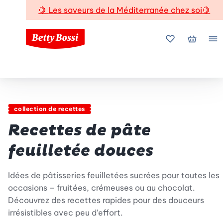
🍋
Les saveurs de la Méditerranée chez soi
🍋
Mes favoris
Mon pani
Me
collection de recettes
Recettes de pâte
feuilletée douces
Idées de pâtisseries feuilletées sucrées pour toutes les
occasions – fruitées, crémeuses ou au chocolat.
Découvrez des recettes rapides pour des douceurs
irrésistibles avec peu d’effort.