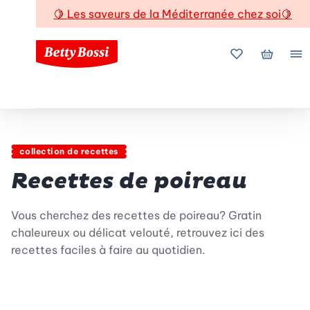
🍋
Les saveurs de la Méditerranée chez soi
🍋
Mes favoris
Mon pani
Me
collection de recettes
Recettes de poireau
Vous cherchez des recettes de poireau? Gratin
chaleureux ou délicat velouté, retrouvez ici des
recettes faciles à faire au quotidien.