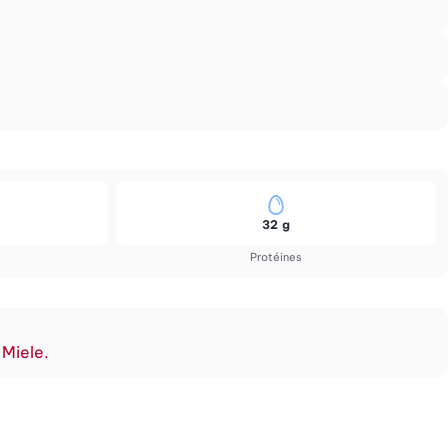
32 g
Protéines
 Miele.