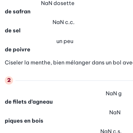
NaN
dosette
de safran
NaN
c.c.
de sel
un peu
de poivre
Ciseler la menthe, bien mélanger dans un bol avec 
NaN
g
de filets d’agneau
NaN
piques en bois
NaN
c.s.