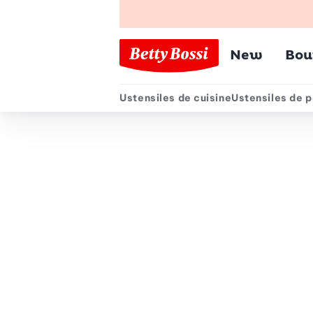
Menu pr
New
Bou
Ustensiles de cuisine
Ustensiles de p
Menu secondair