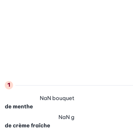
NaN
bouquet
de menthe
NaN
g
de crème fraîche