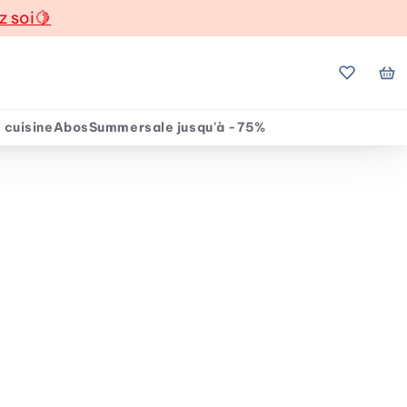
z soi
🍋
Mes favo
Mo
 cuisine
Abos
Summersale jusqu'à -75%