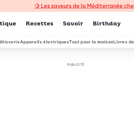
🍋
Les saveurs de la Méditerranée che
incipal
tique
Recettes
Savoir
Birthday
âtisserie
Appareils électriques
Tout pour la maison
Livres de
e
PUBLICITÉ