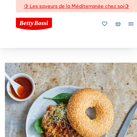
🍋
Les saveurs de la Méditerranée chez soi
🍋
Mes favoris
Mon pani
Me