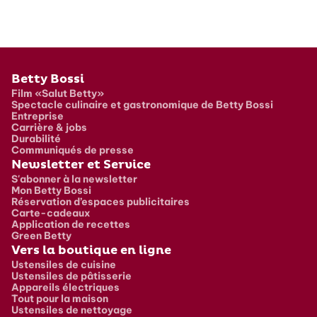
Pied de page
Betty Bossi
Film «Salut Betty»
Spectacle culinaire et gastronomique de Betty Bossi
Entreprise
Carrière & jobs
Durabilité
Communiqués de presse
Newsletter et Service
S'abonner à la newsletter
Mon Betty Bossi
Réservation d’espaces publicitaires
Carte-cadeaux
Application de recettes
Green Betty
Vers la boutique en ligne
Ustensiles de cuisine
Ustensiles de pâtisserie
Appareils électriques
Tout pour la maison
Ustensiles de nettoyage