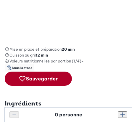
Mise en place et préparation
20 min
Cuisson au gril
12 min
Valeurs nutritionnelles
par portion (1/4)
-
Sans lactose
Sauvegarder
Ingrédients
Personnes
Réduire le nombre de personnes
Augm