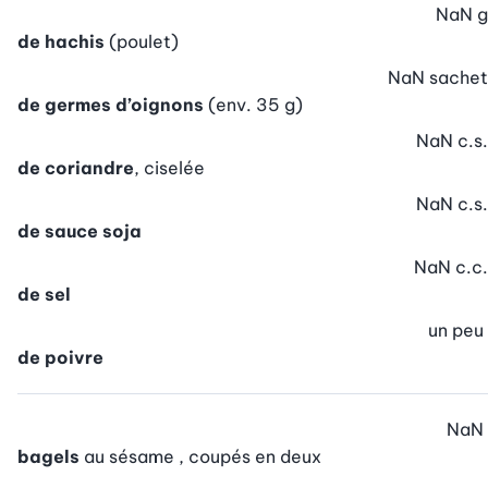
NaN
g
de hachis
(poulet)
NaN
sachet
de germes d’oignons
(env. 35 g)
NaN
c.s.
de coriandre
, ciselée
NaN
c.s.
de sauce soja
NaN
c.c.
de sel
un peu
de poivre
NaN
bagels
au sésame , coupés en deux