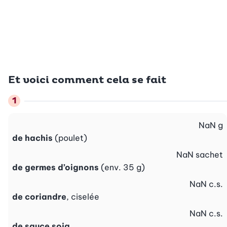
Et voici comment cela se fait
NaN
g
de hachis
(poulet)
NaN
sachet
de germes d’oignons
(env. 35 g)
NaN
c.s.
de coriandre
, ciselée
NaN
c.s.
de sauce soja