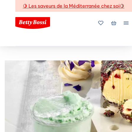
🍋
Les saveurs de la Méditerranée chez soi
🍋
Mes favoris
Mon pani
Me