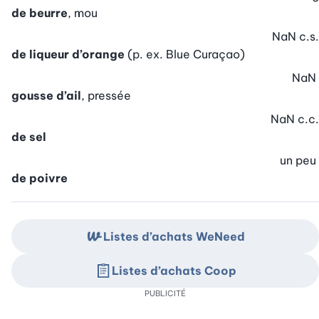
de beurre
, mou
NaN
c.s.
de liqueur d’orange
(p. ex. Blue Curaçao)
NaN
gousse d’ail
, pressée
NaN
c.c.
de sel
un peu
de poivre
Listes d’achats WeNeed
Listes d’achats Coop
PUBLICITÉ