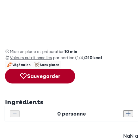
Mise en place et préparation
10 min
Valeurs nutritionnelles
par portion (1/4)
210
kcal
Végétarien
Sans gluten
Sauvegarder
Ingrédients
Personnes
Réduire le nombre de personnes
Augm
NaN
g