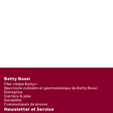
Pied de page
Betty Bossi
Film «Salut Betty»
Spectacle culinaire et gastronomique de Betty Bossi
Entreprise
Carrière & jobs
Durabilité
Communiqués de presse
Newsletter et Service