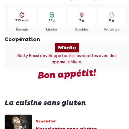
210 kcal
21 g
2 g
0 g
Énergie
Lipides
Glucides
Protéines
Coopération
Betty Bossi développe toutes les recettes avec des
appareils Miele.
Bon appétit!
La cuisine sans gluten
Newsletter