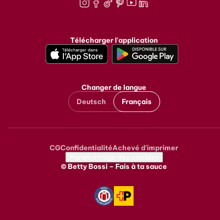
Instagram
Facebook
TikTok
Pinterest
Youtube
LinkedIn
Télécharger l'application
Changer de langue
Deutsch
Français
CG
Confidentialité
Achevé d'imprimer
Metanavigation
Paramétrage des cookies
© Betty Bossi – Fais à ta sauce