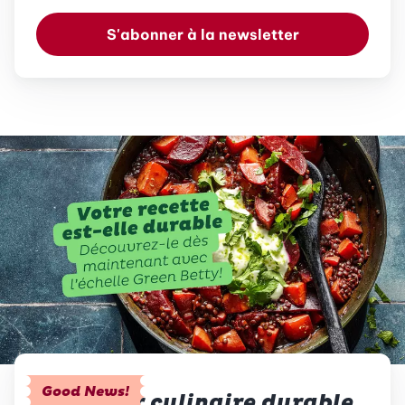
S'abonner à la newsletter
Good News!
Le plaisir culinaire durable