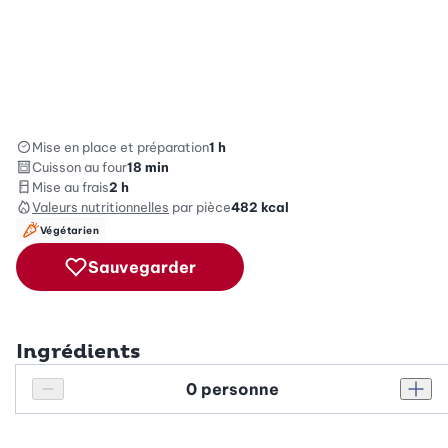
Mise en place et préparation
1 h
Cuisson au four
18 min
Mise au frais
2 h
Valeurs nutritionnelles
par pièce
482
kcal
Végétarien
Sauvegarder
Ingrédients
Personnes
Réduire le nombre de personnes
Augm