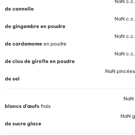
NaN
c.c.
de cannelle
NaN
c.c.
de gingembre en poudre
NaN
c.c.
de cardamome
en poudre
NaN
c.c.
de clou de girofle en poudre
NaN
pincées
de sel
NaN
blancs d’œufs
frais
NaN
g
de sucre glace