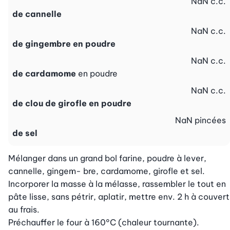
NaN
c.c.
de cannelle
NaN
c.c.
de gingembre en poudre
NaN
c.c.
de cardamome
en poudre
NaN
c.c.
de clou de girofle en poudre
NaN
pincées
de sel
Mélanger dans un grand bol farine, poudre à lever, 
cannelle, gingem- bre, cardamome, girofle et sel. 
Incorporer la masse à la mélasse, rassembler le tout en 
pâte lisse, sans pétrir, aplatir, mettre env. 2 h à couvert 
au frais.

Préchauffer le four à 160°C (chaleur tournante). 