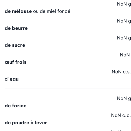
NaN
g
de mélasse
ou de miel foncé
NaN
g
de beurre
NaN
g
de sucre
NaN
œuf frais
NaN
c.s.
d'
eau
NaN
g
de farine
NaN
c.c.
de poudre à lever