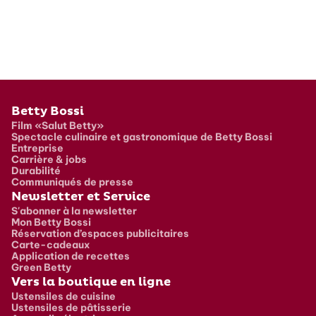
Pied de page
Betty Bossi
Film «Salut Betty»
Spectacle culinaire et gastronomique de Betty Bossi
Entreprise
Carrière & jobs
Durabilité
Communiqués de presse
Newsletter et Service
S'abonner à la newsletter
Mon Betty Bossi
Réservation d’espaces publicitaires
Carte-cadeaux
Application de recettes
Green Betty
Vers la boutique en ligne
Ustensiles de cuisine
Ustensiles de pâtisserie