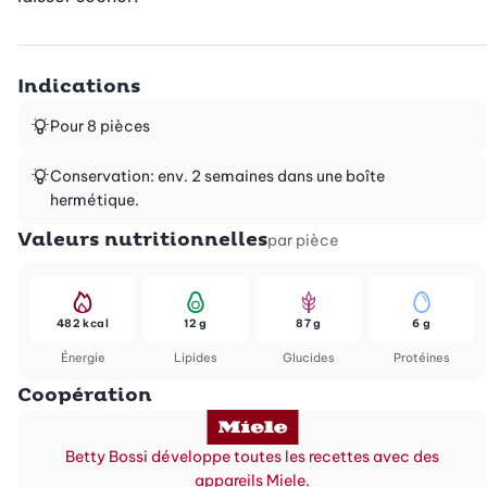
Indications
Pour 8 pièces
Conservation: env. 2 semaines dans une boîte
hermétique.
Valeurs nutritionnelles
par pièce
482 kcal
12 g
87 g
6 g
Énergie
Lipides
Glucides
Protéines
Coopération
Betty Bossi développe toutes les recettes avec des
appareils Miele.