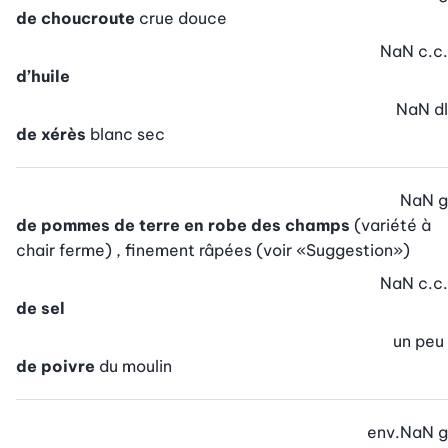
de choucroute
crue douce
NaN
c.c.
d’huile
NaN
dl
de xérès
blanc sec
NaN
g
de pommes de terre en robe des champs
(variété à
chair ferme) , finement râpées (voir «Suggestion»)
NaN
c.c.
de sel
un peu
de poivre
du moulin
env.
NaN
g