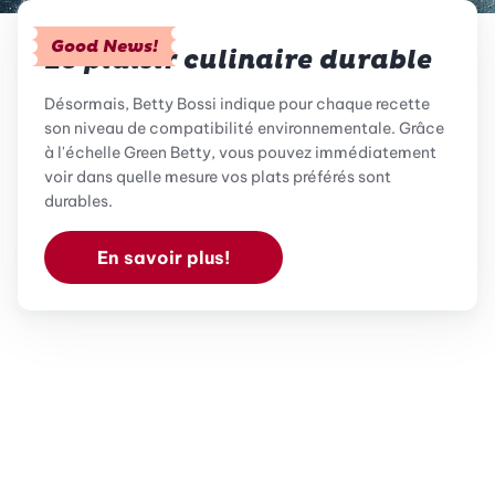
Good News!
Le plaisir culinaire durable
Désormais, Betty Bossi indique pour chaque recette
son niveau de compatibilité environnementale. Grâce
à l'échelle Green Betty, vous pouvez immédiatement
voir dans quelle mesure vos plats préférés sont
durables.
En savoir plus!