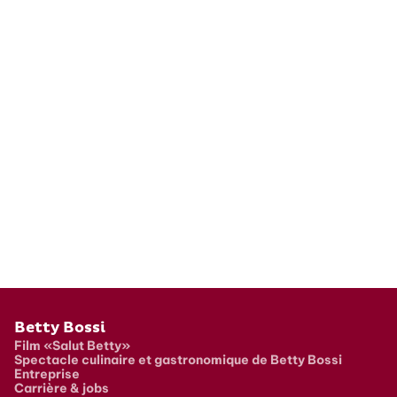
Pied de page
Betty Bossi
Film «Salut Betty»
Spectacle culinaire et gastronomique de Betty Bossi
Entreprise
Carrière & jobs