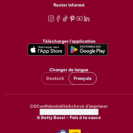
Rester informé
Instagram
Facebook
TikTok
Pinterest
Youtube
LinkedIn
Télécharger l'application
Changer de langue
Deutsch
Français
CG
Confidentialité
Achevé d'imprimer
Metanavigation
Paramétrage des cookies
© Betty Bossi – Fais à ta sauce