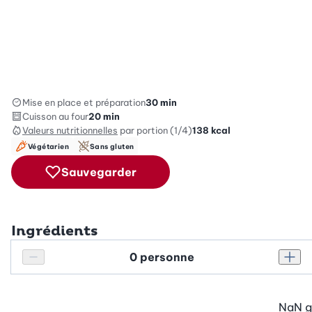
Mise en place et préparation
30 min
Cuisson au four
20 min
Valeurs nutritionnelles
par portion (1/4)
138
kcal
Végétarien
Sans gluten
Sauvegarder
Ingrédients
Personnes
Réduire le nombre de personnes
Augm
NaN
g