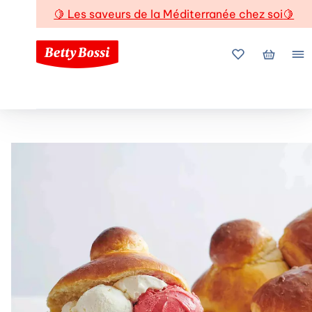
🍋
Les saveurs de la Méditerranée chez soi
🍋
Mes favoris
Mon pani
Me