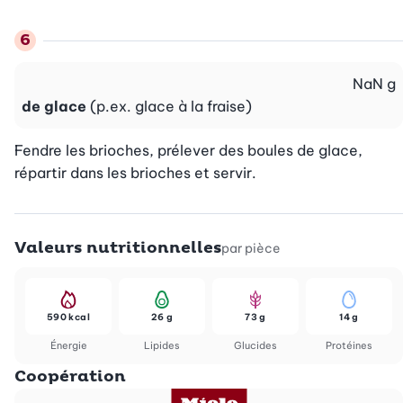
NaN
g
de glace
(p.ex. glace à la fraise)
Fendre les brioches, prélever des boules de glace, 
répartir dans les brioches et servir.
Valeurs nutritionnelles
par pièce
590 kcal
26 g
73 g
14 g
Énergie
Lipides
Glucides
Protéines
Coopération