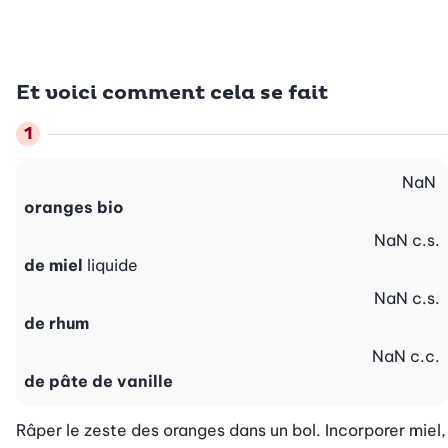
Et voici comment cela se fait
NaN
oranges bio
NaN
c.s.
de miel
liquide
NaN
c.s.
de rhum
NaN
c.c.
de pâte de vanille
Râper le zeste des oranges dans un bol. Incorporer miel, 