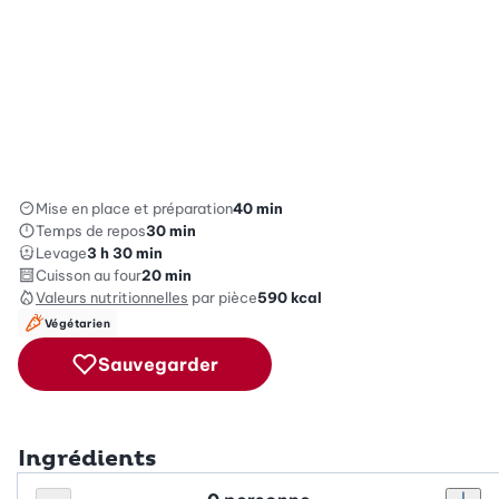
Mise en place et préparation
40 min
Temps de repos
30 min
Levage
3 h 30 min
Cuisson au four
20 min
Valeurs nutritionnelles
par pièce
590
kcal
Végétarien
Sauvegarder
Ingrédients