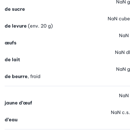
NaN
g
de sucre
NaN
cube
de levure
(env. 20 g)
NaN
œufs
NaN
dl
de lait
NaN
g
de beurre
, froid
NaN
jaune d’œuf
NaN
c.s.
d’eau