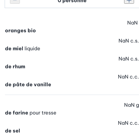
Personnes
Réduire le nombre de personnes
Augm
NaN
oranges bio
NaN
c.s.
de miel
liquide
NaN
c.s.
de rhum
NaN
c.c.
de pâte de vanille
NaN
g
de farine
pour tresse
NaN
c.c.
de sel