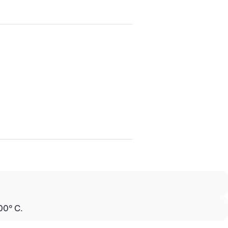
.
00° C.