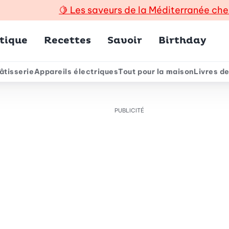
🍋
Les saveurs de la Méditerranée che
incipal
tique
Recettes
Savoir
Birthday
âtisserie
Appareils électriques
Tout pour la maison
Livres de
e
PUBLICITÉ