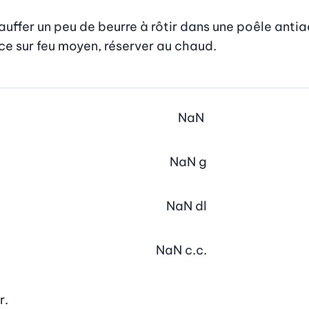
ffer un peu de beurre à rôtir dans une poêle antiadhé
ace sur feu moyen, réserver au chaud.
NaN
NaN
g
NaN
dl
NaN
c.c.
r.