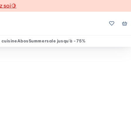
z soi
🍋
Mes favo
Mo
 cuisine
Abos
Summersale jusqu'à -75%