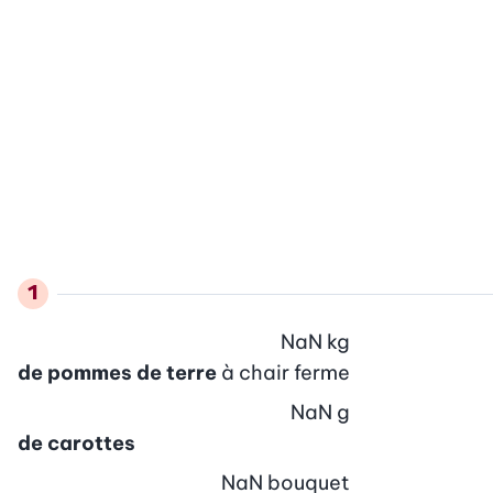
NaN
kg
de pommes de terre
à chair ferme
NaN
g
de carottes
NaN
bouquet