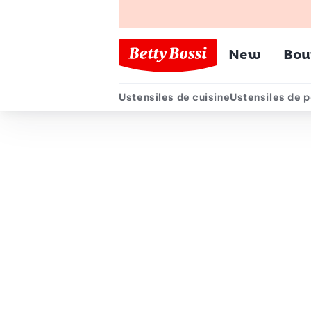
Menu pr
New
Bou
Ustensiles de cuisine
Ustensiles de p
Menu secondair