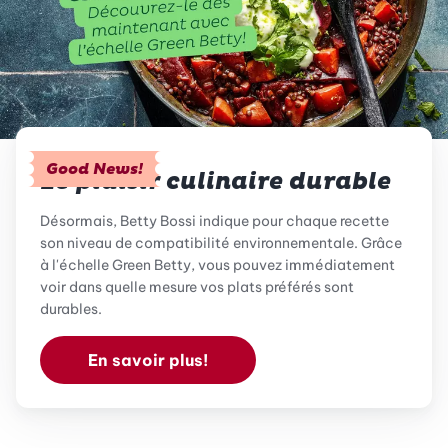
Good News!
Le plaisir culinaire durable
Désormais, Betty Bossi indique pour chaque recette
son niveau de compatibilité environnementale. Grâce
à l'échelle Green Betty, vous pouvez immédiatement
voir dans quelle mesure vos plats préférés sont
durables.
En savoir plus!