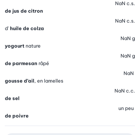
NaN
c.s.
de jus de citron
NaN
c.s.
d'
huile de colza
NaN
g
yogourt
nature
NaN
g
de parmesan
râpé
NaN
gousse d’ail
, en lamelles
NaN
c.c.
de sel
un peu
de poivre