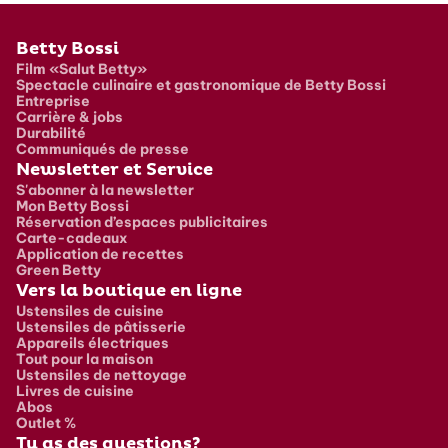
Pied de page
Betty Bossi
Film «Salut Betty»
Spectacle culinaire et gastronomique de Betty Bossi
Entreprise
Carrière & jobs
Durabilité
Communiqués de presse
Newsletter et Service
S'abonner à la newsletter
Mon Betty Bossi
Réservation d’espaces publicitaires
Carte-cadeaux
Application de recettes
Green Betty
Vers la boutique en ligne
Ustensiles de cuisine
Ustensiles de pâtisserie
Appareils électriques
Tout pour la maison
Ustensiles de nettoyage
Livres de cuisine
Abos
Outlet %
Tu as des questions?