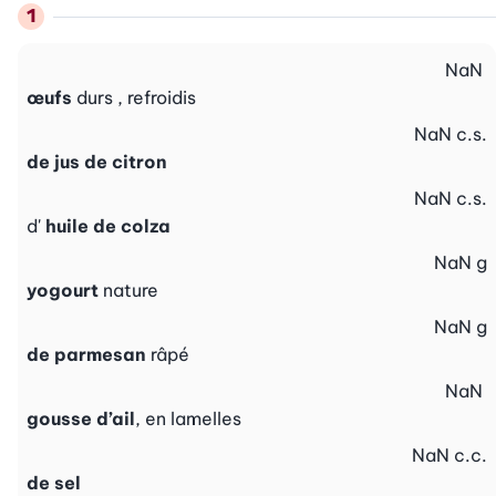
NaN
œufs
durs , refroidis
NaN
c.s.
de jus de citron
NaN
c.s.
d'
huile de colza
NaN
g
yogourt
nature
NaN
g
de parmesan
râpé
NaN
gousse d’ail
, en lamelles
NaN
c.c.
de sel