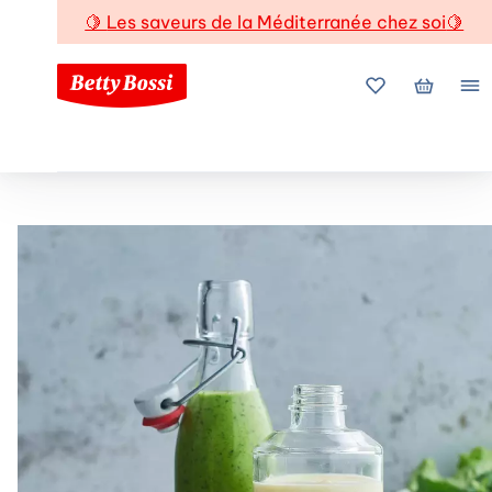
🍋
Les saveurs de la Méditerranée chez soi
🍋
Mes favoris
Mon pani
Me