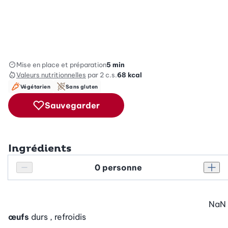
Mise en place et préparation
5 min
Valeurs nutritionnelles
par 2 c.s.
68
kcal
Végétarien
Sans gluten
Sauvegarder
Ingrédients
Personnes
Réduire le nombre de personnes
Augm
NaN
œufs
durs , refroidis