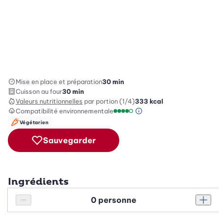
Mise en place et préparation
30 min
Cuisson au four
30 min
Valeurs nutritionnelles
par portion (1/4)
333
kcal
Compatibilité environnementale
Information sur l’éc
Échelle de compatibilité enviro
Végétarien
Sauvegarder
Ingrédients
Personnes
Réduire le nombre de personnes
Augm