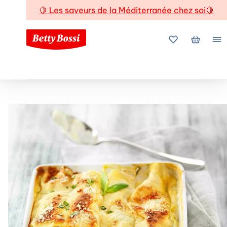
🍋
Les saveurs de la Méditerranée chez soi
🍋
Mes favoris
Mon pani
Me