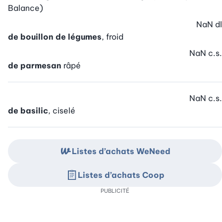
Balance)
NaN
dl
de bouillon de légumes
, froid
NaN
c.s.
de parmesan
râpé
NaN
c.s.
de basilic
, ciselé
Listes d’achats WeNeed
Listes d’achats Coop
PUBLICITÉ