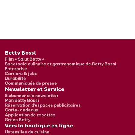
Pied de page
Betty Bossi
Film «Salut Betty»
Spectacle culinaire et gastronomique de Betty Bossi
Entreprise
Carrière & jobs
Durabilité
Communiqués de presse
Newsletter et Service
S'abonner à la newsletter
Mon Betty Bossi
Réservation d’espaces publicitaires
Carte-cadeaux
Application de recettes
Green Betty
Vers la boutique en ligne
Ustensiles de cuisine