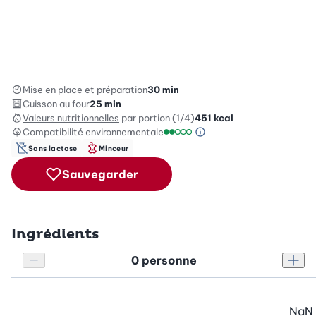
Mise en place et préparation
30 min
Cuisson au four
25 min
Valeurs nutritionnelles
par portion (1/4)
451
kcal
Compatibilité environnementale
Information sur l’éc
Échelle de compatibilité enviro
Sans lactose
Minceur
Sauvegarder
Ingrédients
Personnes
Réduire le nombre de personnes
Augm
NaN