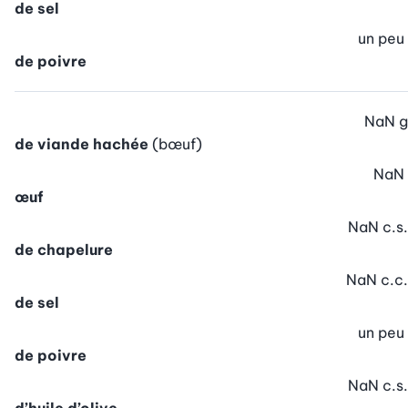
de sel
un peu
de poivre
NaN
g
de viande hachée
(bœuf)
NaN
œuf
NaN
c.s.
de chapelure
NaN
c.c.
de sel
un peu
de poivre
NaN
c.s.