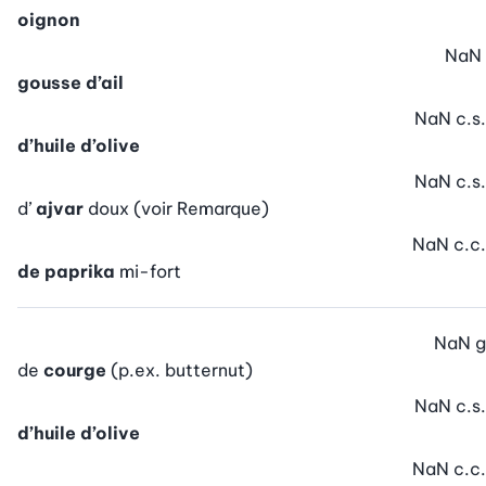
oignon
NaN
gousse d’ail
NaN
c.s.
d’huile d’olive
NaN
c.s.
d’
ajvar
doux (voir Remarque)
NaN
c.c.
de paprika
mi-fort
NaN
g
de
courge
(p.ex. butternut)
NaN
c.s.
d’huile d’olive
NaN
c.c.