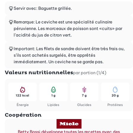
Servir avec: Baguette grillée.
Remarque: Le ceviche est une spécialité culinaire
péruvienne. Les morceaux de poisson sont «cuits» par
l’acidité du jus de citron vert.
Important: Les filets de sandre doivent être très frais ou,
s’ils sont achetés surgelés, être apprêtés
immédiatement. Un ceviche ne se garde pas.
Valeurs nutritionnelles
par portion (1/4)
122 kcal
1 g
7 g
20 g
Énergie
Lipides
Glucides
Protéines
Coopération
Betty Bossi développe toutes les recettes avec des