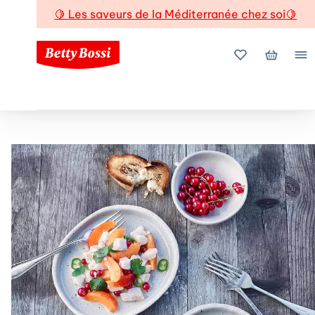
🍋
Les saveurs de la Méditerranée chez soi
🍋
Mes favoris
Mon pani
Me