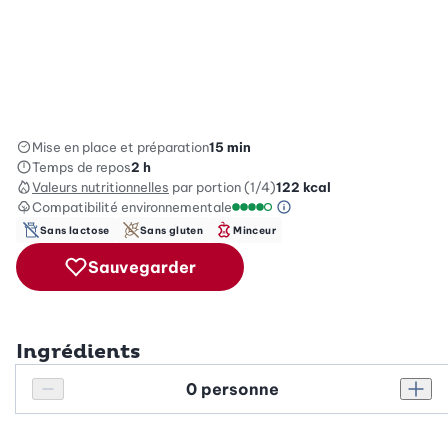
Mise en place et préparation
15 min
Temps de repos
2 h
Valeurs nutritionnelles
par portion (1/4)
122
kcal
Compatibilité environnementale
Information sur l’éc
Échelle de compatibilité enviro
Sans lactose
Sans gluten
Minceur
Sauvegarder
Ingrédients
Personnes
Réduire le nombre de personnes
Augm