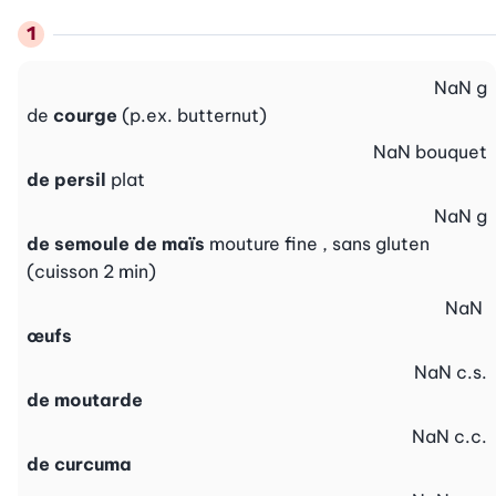
NaN
g
de
courge
(p.ex. butternut)
NaN
bouquet
de persil
plat
NaN
g
de semoule de maïs
mouture fine , sans gluten
(cuisson 2 min)
NaN
œufs
NaN
c.s.
de moutarde
NaN
c.c.
de curcuma