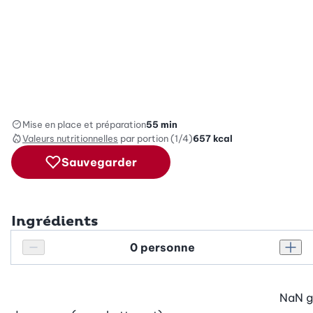
Mise en place et préparation
55 min
Valeurs nutritionnelles
par portion (1/4)
657
kcal
Sauvegarder
Ingrédients
Personnes
Réduire le nombre de personnes
Augm
NaN
g