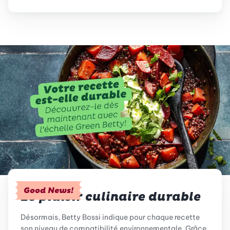
Good News!
Le plaisir culinaire durable
Désormais, Betty Bossi indique pour chaque recette
son niveau de compatibilité environnementale. Grâce