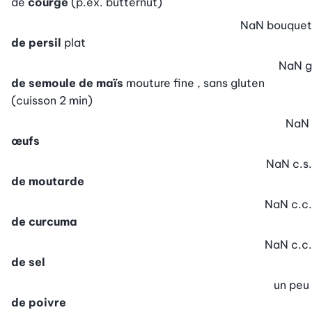
de
courge
(p.ex. butternut)
NaN
bouquet
de persil
plat
NaN
g
de semoule de maïs
mouture fine , sans gluten
(cuisson 2 min)
NaN
œufs
NaN
c.s.
de moutarde
NaN
c.c.
de curcuma
NaN
c.c.
de sel
un peu
de poivre