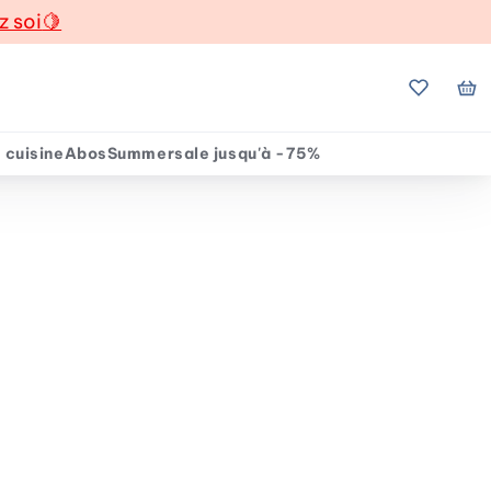
z soi
🍋
Mes favo
Mo
 cuisine
Abos
Summersale jusqu'à -75%