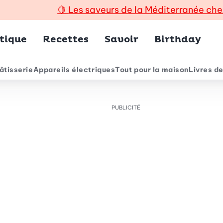
🍋
Les saveurs de la Méditerranée che
incipal
tique
Recettes
Savoir
Birthday
âtisserie
Appareils électriques
Tout pour la maison
Livres de
e
PUBLICITÉ