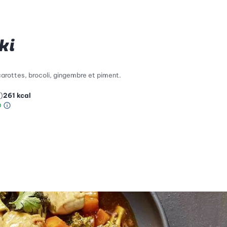
ki
carottes, brocoli, gingembre et piment.
)
261
kcal
Information sur l’échelle Green Betty
le de compatibilité environnementale: 1 sur 5