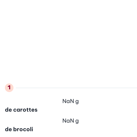
NaN
g
de carottes
NaN
g
de brocoli