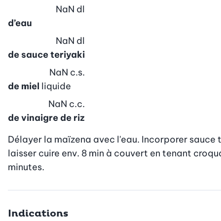
NaN
dl
d’eau
NaN
dl
de sauce teriyaki
NaN
c.s.
de miel
liquide
NaN
c.c.
de vinaigre de riz
Délayer la maïzena avec l'eau. Incorporer sauce ter
laisser cuire env. 8 min à couvert en tenant croqu
minutes.
Indications