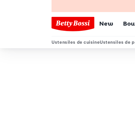
Menu pr
New
Bou
Ustensiles de cuisine
Ustensiles de p
Menu secondair