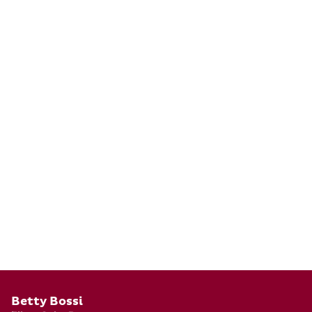
Pied de page
Betty Bossi