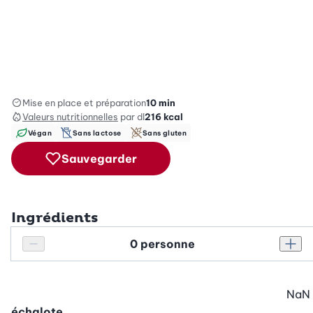
Mise en place et préparation
10 min
Valeurs nutritionnelles
par dl
216
kcal
Végan
Sans lactose
Sans gluten
Sauvegarder
Ingrédients
Personnes
Réduire le nombre de personnes
Augm
NaN
échalote