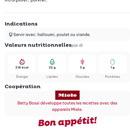
Indications
Servir avec: halloumi, poulet ou viande.
Valeurs nutritionnelles
par dl
216 kcal
22 g
3 g
1 g
Énergie
Lipides
Glucides
Protéines
Coopération
Betty Bossi développe toutes les recettes avec des
appareils Miele.
Bon appétit!