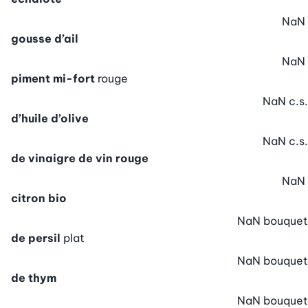
NaN
gousse d’ail
NaN
piment mi-fort
rouge
NaN
c.s.
d’huile d’olive
NaN
c.s.
de vinaigre de vin rouge
NaN
citron bio
NaN
bouquet
de persil
plat
NaN
bouquet
de thym
NaN
bouquet