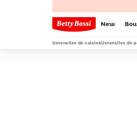
Menu pr
New
Bou
Ustensiles de cuisine
Ustensiles de p
Menu secondair