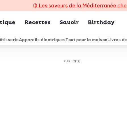
🍋
Les saveurs de la Méditerranée che
incipal
tique
Recettes
Savoir
Birthday
âtisserie
Appareils électriques
Tout pour la maison
Livres de
e
PUBLICITÉ