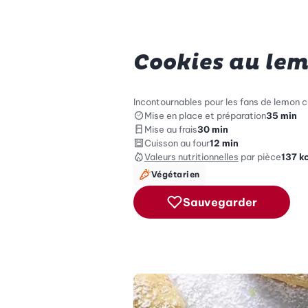
Cookies au le
Incontournables pour les fans de lemon 
Mise en place et préparation
35 min
Mise au frais
30 min
Cuisson au four
12 min
Valeurs nutritionnelles
par pièce
137
k
Végétarien
Sauvegarder