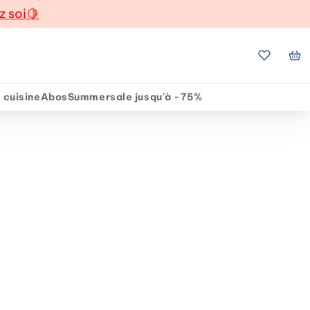
z soi
🍋
Mes favo
Mo
 cuisine
Abos
Summersale jusqu'à -75%