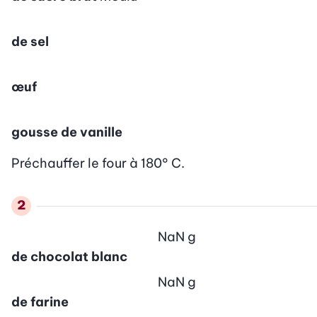
de sel
œuf
gousse de vanille
Préchauffer le four à 180° C.
NaN
g
de chocolat blanc
NaN
g
de farine