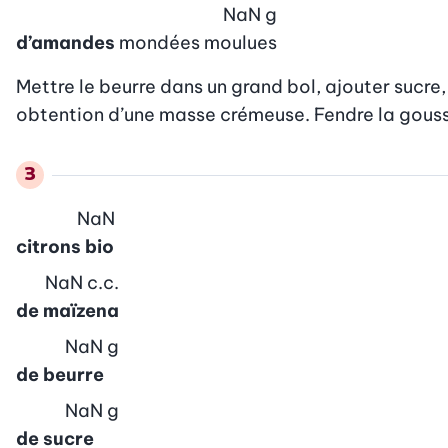
NaN
g
d’amandes
mondées moulues
Mettre le beurre dans un grand bol, ajouter sucre, 
obtention d’une masse crémeuse. Fendre la gousse 
NaN
citrons bio
NaN
c.c.
de maïzena
NaN
g
de beurre
NaN
g
de sucre