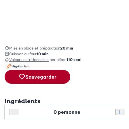
Mise en place et préparation
20 min
Cuisson au four
10 min
Valeurs nutritionnelles
par pièce
110
kcal
Végétarien
Sauvegarder
Ingrédients
Personnes
Réduire le nombre de personnes
Augm