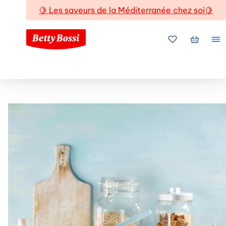
🍋
Les saveurs de la Méditerranée chez soi
🍋
Mes favoris
Mon pani
Me