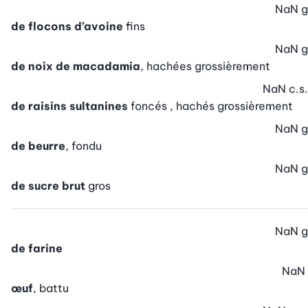
NaN
g
de flocons d’avoine
fins
NaN
g
de noix de macadamia
, hachées grossièrement
NaN
c.s.
de raisins sultanines
foncés , hachés grossièrement
NaN
g
de beurre
, fondu
NaN
g
de sucre brut
gros
NaN
g
de farine
NaN
œuf
, battu