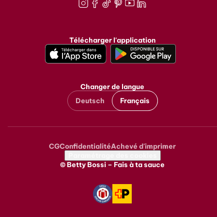
Instagram
Facebook
TikTok
Pinterest
Youtube
LinkedIn
Télécharger l'application
Changer de langue
Deutsch
Français
CG
Confidentialité
Achevé d'imprimer
Metanavigation
Paramétrage des cookies
© Betty Bossi – Fais à ta sauce