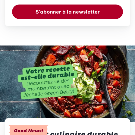
S'abonner à la newsletter
Good News!
Le plaisir culinaire durable