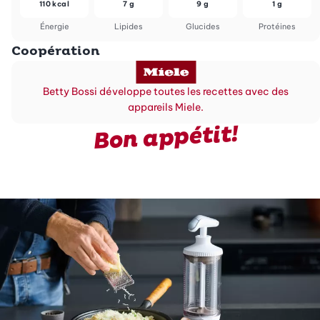
110 kcal
7 g
9 g
1 g
Énergie
Lipides
Glucides
Protéines
Coopération
Betty Bossi développe toutes les recettes avec des
appareils Miele.
Bon appétit!