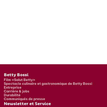
Pied de page
Betty Bossi
Film «Salut Betty»
Spectacle culinaire et gastronomique de Betty Bossi
Entreprise
Carrière & jobs
Durabilité
Communiqués de presse
Newsletter et Service