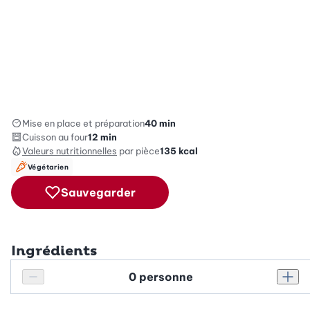
Mise en place et préparation
40 min
Cuisson au four
12 min
Valeurs nutritionnelles
par pièce
135
kcal
Végétarien
Sauvegarder
Ingrédients
Personnes
Réduire le nombre de personnes
Augm