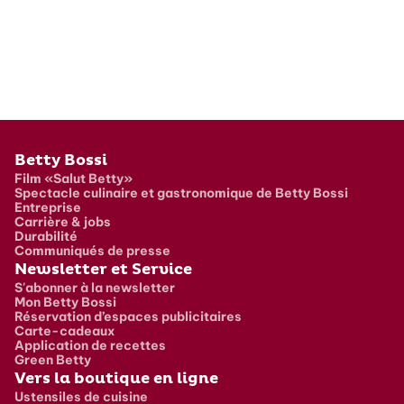
Pied de page
Betty Bossi
Film «Salut Betty»
Spectacle culinaire et gastronomique de Betty Bossi
Entreprise
Carrière & jobs
Durabilité
Communiqués de presse
Newsletter et Service
S'abonner à la newsletter
Mon Betty Bossi
Réservation d’espaces publicitaires
Carte-cadeaux
Application de recettes
Green Betty
Vers la boutique en ligne
Ustensiles de cuisine