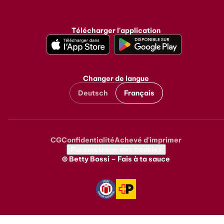
Instagram
Facebook
TikTok
Pinterest
Youtube
LinkedIn
Télécharger l'application
Changer de langue
Deutsch
Français
CG
Confidentialité
Achevé d'imprimer
Metanavigation
Paramétrage des cookies
© Betty Bossi – Fais à ta sauce