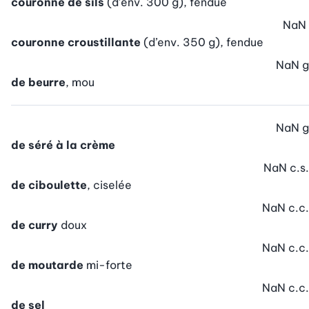
couronne de sils
(d’env. 300 g), fendue
NaN
couronne croustillante
(d’env. 350 g), fendue
NaN
g
de beurre
, mou
NaN
g
de séré à la crème
NaN
c.s.
de ciboulette
, ciselée
NaN
c.c.
de curry
doux
NaN
c.c.
de moutarde
mi-forte
NaN
c.c.
de sel