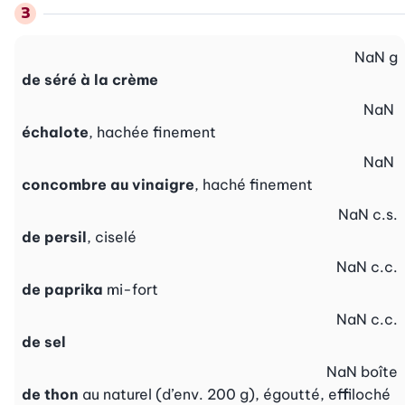
NaN
g
de séré à la crème
NaN
échalote
, hachée finement
NaN
concombre au vinaigre
, haché finement
NaN
c.s.
de persil
, ciselé
NaN
c.c.
de paprika
mi-fort
NaN
c.c.
de sel
NaN
boîte
de thon
au naturel (d’env. 200 g), égoutté, effiloché