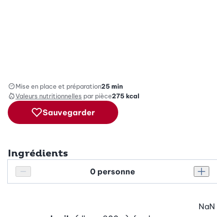
Mise en place et préparation
25 min
Valeurs nutritionnelles
par pièce
275
kcal
Sauvegarder
Ingrédients
Personnes
Réduire le nombre de personnes
Augm
NaN