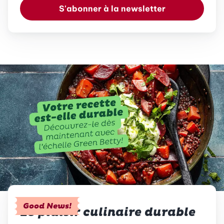
S'abonner à la newsletter
Good News!
Le plaisir culinaire durable