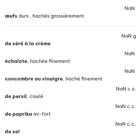
NaN
œufs
durs , hachés grossièrement
NaN
g
de séré à la crème
NaN
échalote
, hachée finement
NaN
concombre au vinaigre
, haché finement
NaN
c.s.
de persil
, ciselé
NaN
c.c.
de paprika
mi-fort
NaN
c.c.
de sel