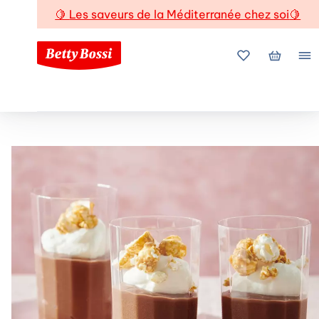
🍋
Les saveurs de la Méditerranée chez soi
🍋
Mes favoris
Mon pani
Me