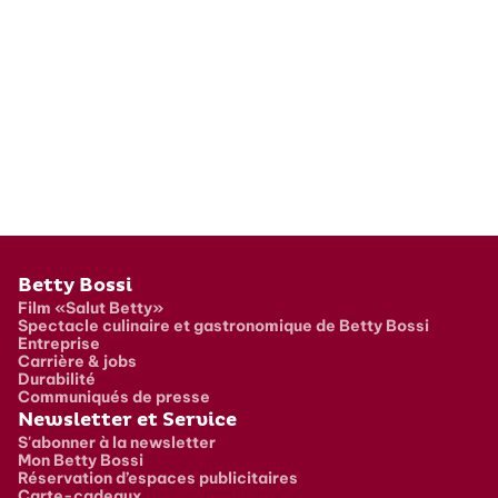
Pied de page
Betty Bossi
Film «Salut Betty»
Spectacle culinaire et gastronomique de Betty Bossi
Entreprise
Carrière & jobs
Durabilité
Communiqués de presse
Newsletter et Service
S'abonner à la newsletter
Mon Betty Bossi
Réservation d’espaces publicitaires
Carte-cadeaux