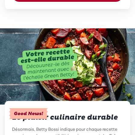
Good News!
Le plaisir culinaire durable
Désormais, Betty Bossi indique pour chaque recette