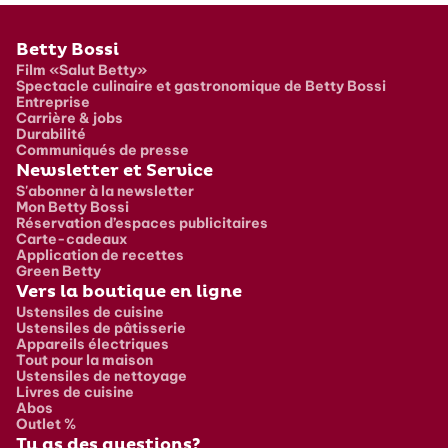
Pied de page
Betty Bossi
Film «Salut Betty»
Spectacle culinaire et gastronomique de Betty Bossi
Entreprise
Carrière & jobs
Durabilité
Communiqués de presse
Newsletter et Service
S'abonner à la newsletter
Mon Betty Bossi
Réservation d’espaces publicitaires
Carte-cadeaux
Application de recettes
Green Betty
Vers la boutique en ligne
Ustensiles de cuisine
Ustensiles de pâtisserie
Appareils électriques
Tout pour la maison
Ustensiles de nettoyage
Livres de cuisine
Abos
Outlet %
Tu as des questions?