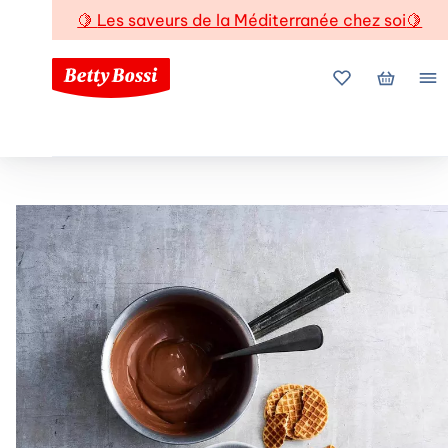
🍋
Les saveurs de la Méditerranée chez soi
🍋
Mes favoris
Mon pani
Me