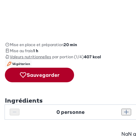
Mise en place et préparation
20 min
Mise au frais
1 h
Valeurs nutritionnelles
par portion (1/4)
407
kcal
Végétarien
Sauvegarder
Ingrédients
Personnes
Réduire le nombre de personnes
Augm
NaN
g