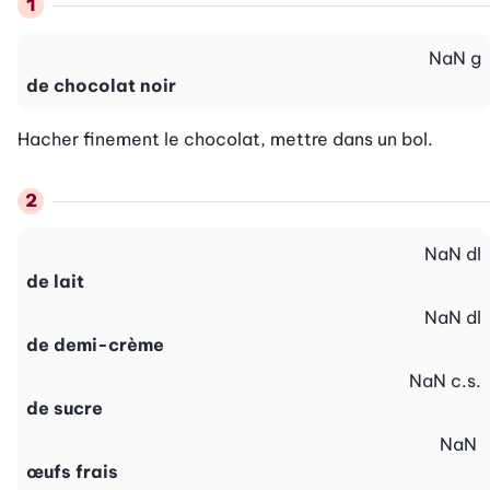
NaN
g
de chocolat noir
Hacher finement le chocolat, mettre dans un bol.
NaN
dl
de lait
NaN
dl
de demi-crème
NaN
c.s.
de sucre
NaN
œufs frais