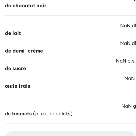
de chocolat noir
NaN
dl
de lait
NaN
dl
de demi-crème
NaN
c.s.
de sucre
NaN
œufs frais
NaN
g
de
biscuits
(p. ex. bricelets)