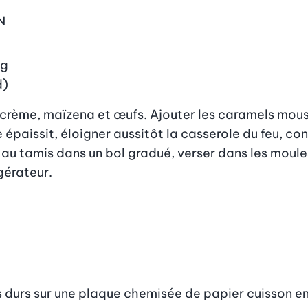
N
g
d)
crème, maïzena et œufs. Ajouter les caramels mous, p
paissit, éloigner aussitôt la casserole du feu, cont
au tamis dans un bol gradué, verser dans les moules, 
igérateur.
s durs sur une plaque chemisée de papier cuisson en