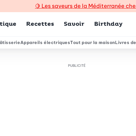
🍋
Les saveurs de la Méditerranée che
incipal
tique
Recettes
Savoir
Birthday
âtisserie
Appareils électriques
Tout pour la maison
Livres de
e
PUBLICITÉ