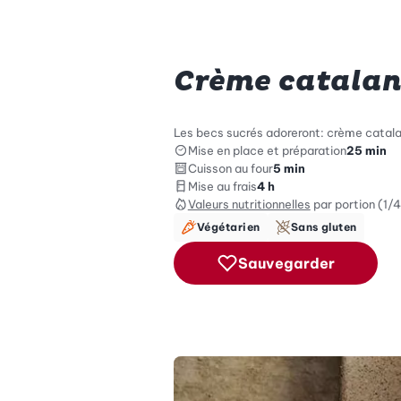
Crème catalan
Les becs sucrés adoreront: crème catala
Mise en place et préparation
25 min
Cuisson au four
5 min
Mise au frais
4 h
Valeurs nutritionnelles
par portion (1/4
Végétarien
Sans gluten
Sauvegarder