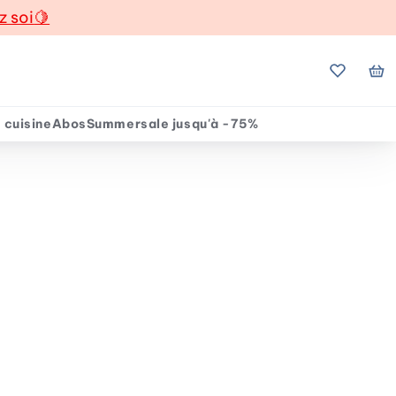
z soi
🍋
Mes favo
Mo
 cuisine
Abos
Summersale jusqu'à -75%