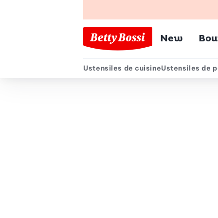
Menu pr
New
Bou
Ustensiles de cuisine
Ustensiles de p
Menu secondair