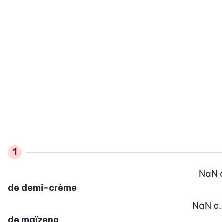
NaN
de demi-crème
NaN
c.
de maïzena