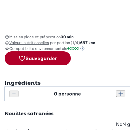
Mise en place et préparation
30 min
Valeurs nutritionnelles
par portion (1/4)
697
kcal
Compatibilité environnementale
Information sur l’éc
Échelle de compatibilité environ
Sauvegarder
Ingrédients
Personnes
Réduire le nombre de personnes
Augm
Nouilles safranées
NaN
g