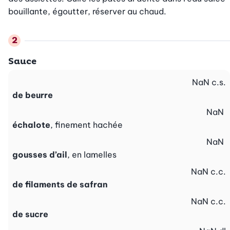
bouillante, égoutter, réserver au chaud.
Sauce
NaN
c.s.
de beurre
NaN
échalote
, finement hachée
NaN
gousses d’ail
, en lamelles
NaN
c.c.
de filaments de safran
NaN
c.c.
de sucre