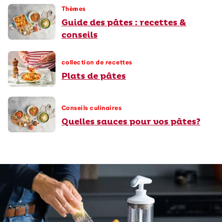
Thèmes
Guide des pâtes : recettes &
conseils
collection de recettes
Plats de pâtes
Conseils culinaires
Quelles sauces pour vos pâtes?