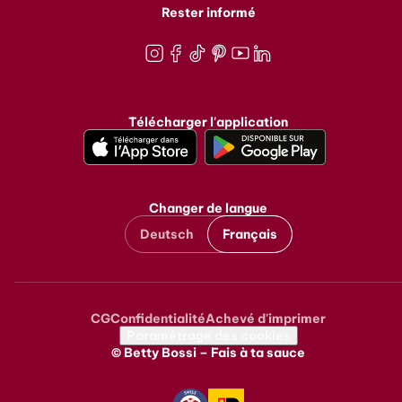
Rester informé
Instagram
Facebook
TikTok
Pinterest
Youtube
LinkedIn
Télécharger l'application
Changer de langue
Deutsch
Français
CG
Confidentialité
Achevé d'imprimer
Metanavigation
Paramétrage des cookies
© Betty Bossi – Fais à ta sauce