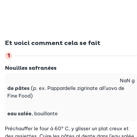
Et voici comment cela se fait
Nouilles safranées
NaN
g
de pâtes
(p. ex. Pappardelle zigrinate all’uovo de
Fine Food)
eau salée
, bouillante
Préchauffer le four à 60° C, y glisser un plat creux et 
des assiettes. Cuire les pâtes al dente dans l’eau salée 