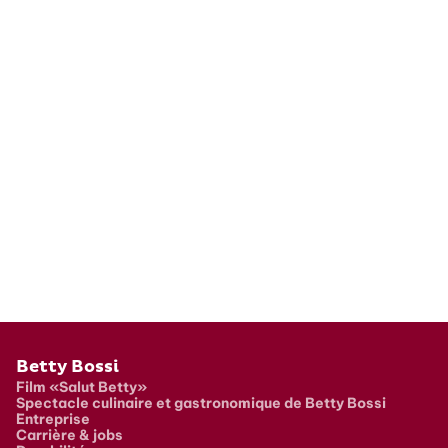
Pied de page
Betty Bossi
Film «Salut Betty»
Spectacle culinaire et gastronomique de Betty Bossi
Entreprise
Carrière & jobs