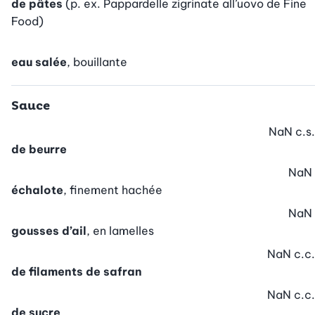
de pâtes
(p. ex. Pappardelle zigrinate all’uovo de Fine
Food)
eau salée
, bouillante
Sauce
NaN
c.s.
de beurre
NaN
échalote
, finement hachée
NaN
gousses d’ail
, en lamelles
NaN
c.c.
de filaments de safran
NaN
c.c.
de sucre