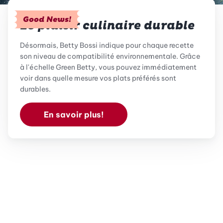
Good News!
Le plaisir culinaire durable
Désormais, Betty Bossi indique pour chaque recette
son niveau de compatibilité environnementale. Grâce
à l'échelle Green Betty, vous pouvez immédiatement
voir dans quelle mesure vos plats préférés sont
durables.
En savoir plus!