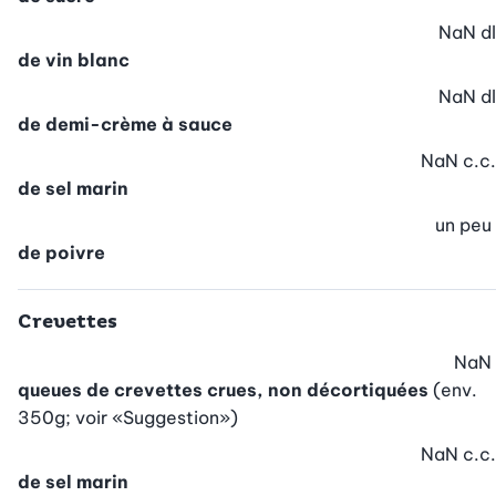
NaN
dl
de vin blanc
NaN
dl
de demi-crème à sauce
NaN
c.c.
de sel marin
un peu
de poivre
Crevettes
NaN
queues de crevettes crues, non décortiquées
(env.
350g; voir «Suggestion»)
NaN
c.c.
de sel marin