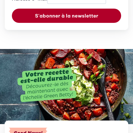
S'abonner à la newsletter
Good News!