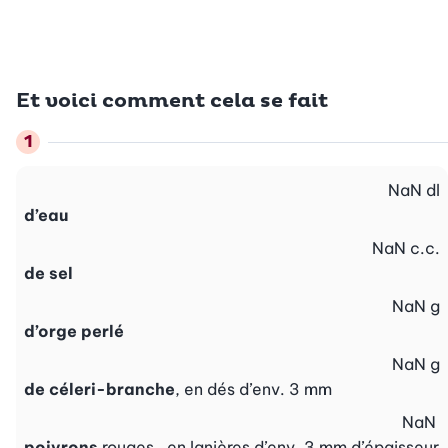
Et voici comment cela se fait
NaN
dl
d’eau
NaN
c.c.
de sel
NaN
g
d’orge perlé
NaN
g
de céleri-branche
, en dés d’env. 3 mm
NaN
poivrons
rouges , en lanières d’env. 3 mm d’épaisseur