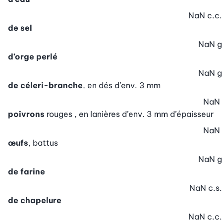
NaN
c.c.
de sel
NaN
g
d’orge perlé
NaN
g
de céleri-branche
, en dés d’env. 3 mm
NaN
poivrons
rouges , en lanières d’env. 3 mm d’épaisseur
NaN
œufs
, battus
NaN
g
de farine
NaN
c.s.
de chapelure
NaN
c.c.