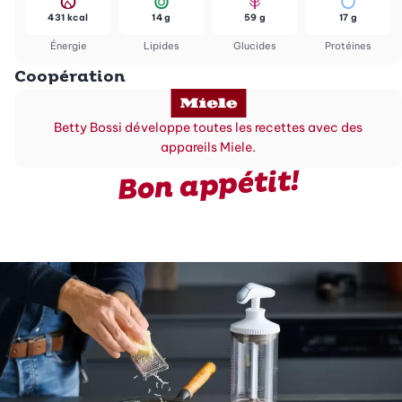
431 kcal
14 g
59 g
17 g
Énergie
Lipides
Glucides
Protéines
Coopération
Betty Bossi développe toutes les recettes avec des
appareils Miele.
Bon appétit!