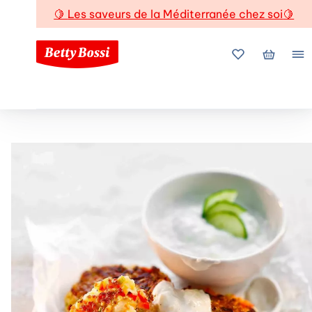
🍋
Les saveurs de la Méditerranée chez soi
🍋
Mes favoris
Mon pani
Me