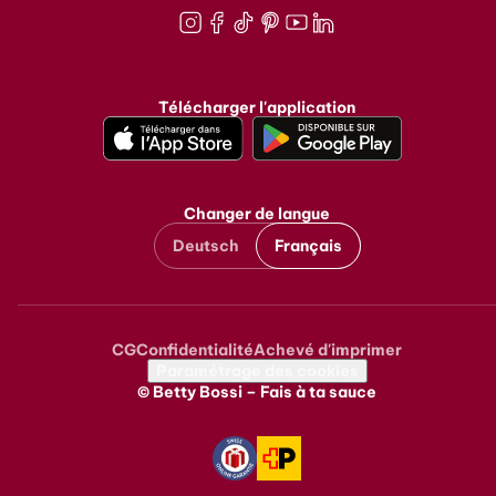
Instagram
Facebook
TikTok
Pinterest
Youtube
LinkedIn
Télécharger l'application
Changer de langue
Deutsch
Français
CG
Confidentialité
Achevé d'imprimer
Metanavigation
Paramétrage des cookies
© Betty Bossi – Fais à ta sauce