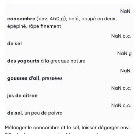
NaN
concombre
(env. 450 g), pelé, coupé en deux,
épépiné, râpé finement
NaN
c.c.
de sel
NaN
g
des yogourts
à la grecque nature
NaN
gousses d’ail
, pressées
NaN
c.c.
jus de citron
NaN
c.c.
de sel
, un peu de poivre
Mélanger le concombre et le sel, laisser dégorger env. 