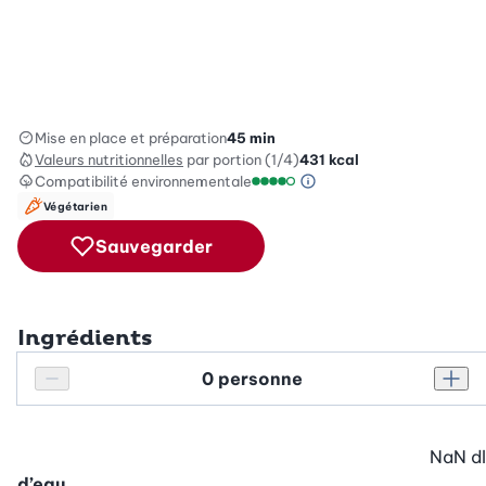
Mise en place et préparation
45 min
Valeurs nutritionnelles
par portion (1/4)
431
kcal
Compatibilité environnementale
Information sur l’éc
Échelle de compatibilité enviro
Végétarien
Sauvegarder
Ingrédients
Personnes
Réduire le nombre de personnes
Augm
NaN
dl
d’eau