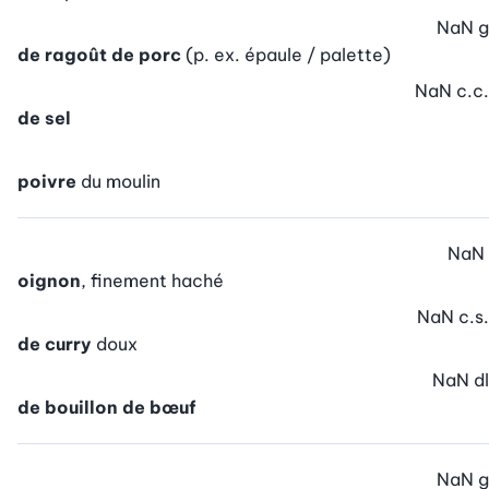
NaN
g
de ragoût de porc
(p. ex. épaule / palette)
NaN
c.c.
de sel
poivre
du moulin
NaN
oignon
, finement haché
NaN
c.s.
de curry
doux
NaN
dl
de bouillon de bœuf
NaN
g