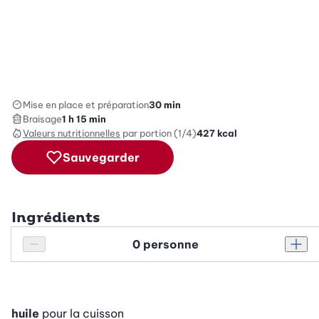
Mise en place et préparation
30 min
Braisage
1 h 15 min
Valeurs nutritionnelles
par portion (1/4)
427
kcal
Sauvegarder
Ingrédients
Personnes
Réduire le nombre de personnes
Augm
huile
pour la cuisson