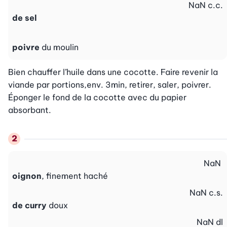
NaN
c.c.
de sel
poivre
du moulin
Bien chauffer l’huile dans une cocotte. Faire revenir la 
viande par portions,env. 3min, retirer, saler, poivrer. 
Éponger le fond de la cocotte avec du papier 
absorbant.
NaN
oignon
, finement haché
NaN
c.s.
de curry
doux
NaN
dl