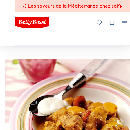
🍋
Les saveurs de la Méditerranée chez soi
🍋
Mes favoris
Mon pani
Me