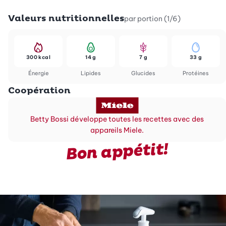
Valeurs nutritionnelles
par portion (1/6)
300 kcal
14 g
7 g
33 g
Énergie
Lipides
Glucides
Protéines
Coopération
Betty Bossi développe toutes les recettes avec des
appareils Miele.
Bon appétit!