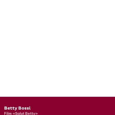
Pied de page
Betty Bossi
Film «Salut Betty»