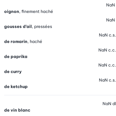
NaN
oignon
, finement haché
NaN
gousses d’ail
, pressées
NaN
c.s.
de romarin
, haché
NaN
c.c.
de paprika
NaN
c.c.
de curry
NaN
c.s.
de ketchup
NaN
dl
de vin blanc