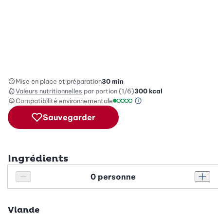
Mise en place et préparation
30 min
Valeurs nutritionnelles
par portion (1/6)
300
kcal
Compatibilité environnementale
Information sur l’éc
Échelle de compatibilité environ
Sauvegarder
Ingrédients
Personnes
Réduire le nombre de personnes
Augm
Viande