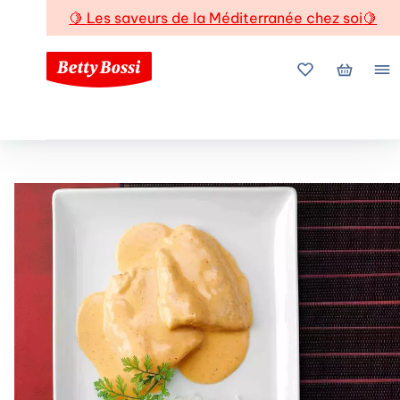
🍋
Les saveurs de la Méditerranée chez soi
🍋
Mes favoris
Mon pani
Me