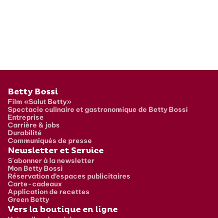
Pied de page
Betty Bossi
Film «Salut Betty»
Spectacle culinaire et gastronomique de Betty Bossi
Entreprise
Carrière & jobs
Durabilité
Communiqués de presse
Newsletter et Service
S'abonner à la newsletter
Mon Betty Bossi
Réservation d’espaces publicitaires
Carte-cadeaux
Application de recettes
Green Betty
Vers la boutique en ligne