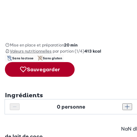
Mise en place et préparation
20 min
Valeurs nutritionnelles
par portion (1/4)
413
kcal
Sans lactose
Sans gluten
Sauvegarder
Ingrédients
Personnes
Réduire le nombre de personnes
Augm
NaN
dl
de lait de coco