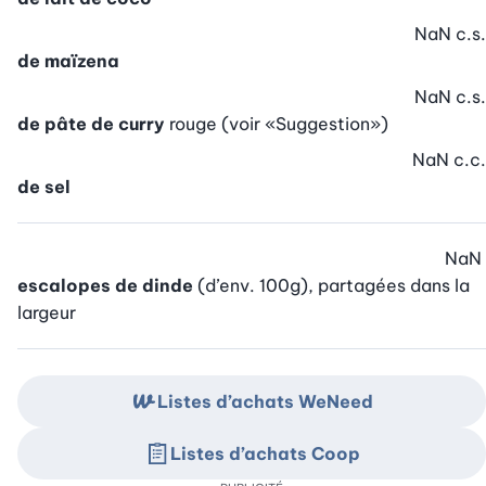
NaN
c.s.
de maïzena
NaN
c.s.
de pâte de curry
rouge (voir «Suggestion»)
NaN
c.c.
de sel
NaN
escalopes de dinde
(d’env. 100g), partagées dans la
largeur
Listes d’achats WeNeed
Listes d’achats Coop