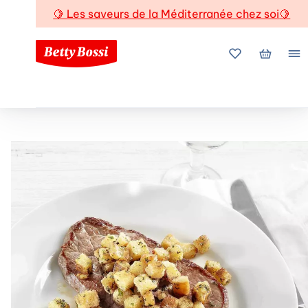
🍋
Les saveurs de la Méditerranée chez soi
🍋
Mes favoris
Mon pani
Me