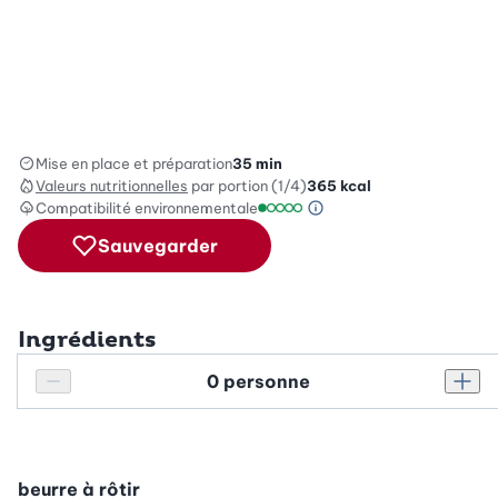
Mise en place et préparation
35 min
Valeurs nutritionnelles
par portion (1/4)
365
kcal
Compatibilité environnementale
Information sur l’éc
Échelle de compatibilité environ
Sauvegarder
Ingrédients
Personnes
Réduire le nombre de personnes
Augm
beurre à rôtir