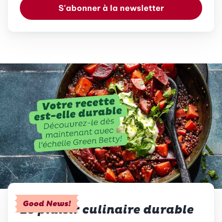
S'abonner à la newsletter
Good News!
Le plaisir culinaire durable