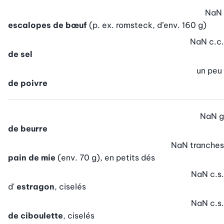
NaN
escalopes de bœuf
(p. ex. romsteck, d’env. 160 g)
NaN
c.c.
de sel
un peu
de poivre
NaN
g
de beurre
NaN
tranches
pain de mie
(env. 70 g), en petits dés
NaN
c.s.
d'
estragon
, ciselés
NaN
c.s.
de ciboulette
, ciselés