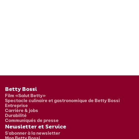
Pied de page
Betty Bossi
Film «Salut Betty»
Spectacle culinaire et gastronomique de Betty Bossi
Entreprise
Carrière & jobs
Durabilité
Communiqués de presse
Newsletter et Service
S'abonner à la newsletter
Mon Betty Bossi