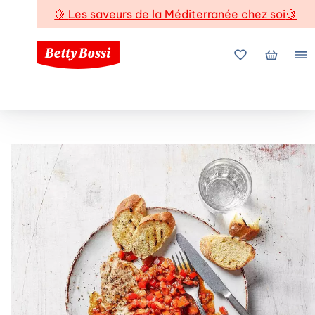
🍋
Les saveurs de la Méditerranée chez soi
🍋
Mes favoris
Mon pani
Me