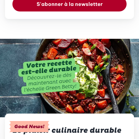
S'abonner à la newsletter
Good News!
Le plaisir culinaire durable