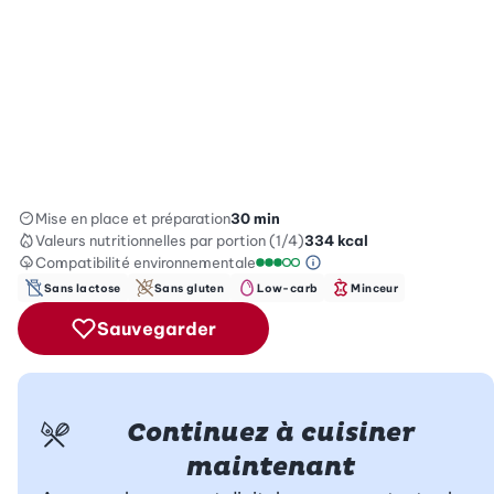
Mise en place et préparation
30 min
Valeurs nutritionnelles
par portion (1/4)
334
kcal
Compatibilité environnementale
Information sur l’éc
Échelle de compatibilité enviro
Sans lactose
Sans gluten
Low-carb
Minceur
Sauvegarder
Continuez à cuisiner
maintenant