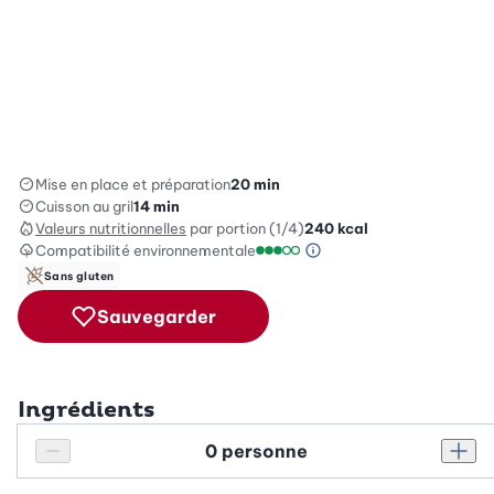
Mise en place et préparation
20 min
Cuisson au gril
14 min
Valeurs nutritionnelles
par portion (1/4)
240
kcal
Compatibilité environnementale
Information sur l’éc
Échelle de compatibilité enviro
Sans gluten
Sauvegarder
Ingrédients
Personnes
Réduire le nombre de personnes
Augm