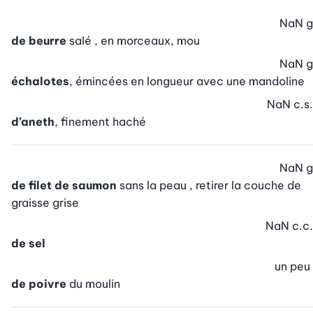
NaN
g
de beurre
salé , en morceaux, mou
NaN
g
échalotes
, émincées en longueur avec une mandoline
NaN
c.s.
d’aneth
, finement haché
NaN
g
de filet de saumon
sans la peau , retirer la couche de
graisse grise
NaN
c.c.
de sel
un peu
de poivre
du moulin