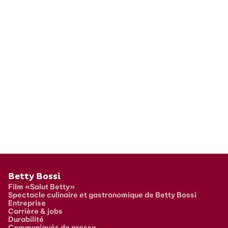
Pied de page
Betty Bossi
Film «Salut Betty»
Spectacle culinaire et gastronomique de Betty Bossi
Entreprise
Carrière & jobs
Durabilité
Communiqués de presse