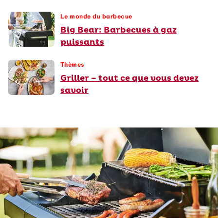
Le monde du barbecue
Big Bear: Barbecues à gaz
puissants
Thèmes
Griller – tout ce que vous devez
savoir