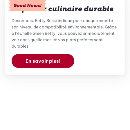
Good News!
Le plaisir culinaire durable
Désormais, Betty Bossi indique pour chaque recette
son niveau de compatibilité environnementale. Grâce
à l'échelle Green Betty, vous pouvez immédiatement
voir dans quelle mesure vos plats préférés sont
durables.
En savoir plus!