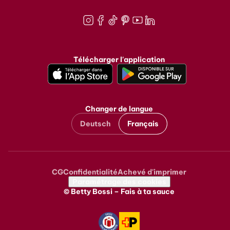
Instagram
Facebook
TikTok
Pinterest
Youtube
LinkedIn
Télécharger l'application
Changer de langue
Deutsch
Français
CG
Confidentialité
Achevé d'imprimer
Metanavigation
Paramétrage des cookies
© Betty Bossi – Fais à ta sauce